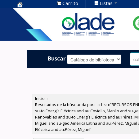
Carrito
Listas
Centro de
Documentación
OLADE -
Buscar
Inicio
›
Resultados de la búsqueda para 'ccl=su:"RECURSOS ENER
su-to:Energía Eléctrica and au:Coviello, Manlio and su
Renovables and su-to:Energía Eléctrica and au:Pérez, Mi
Miguel and su-geo:América Latina and au:Pérez, Miguel
Eléctrica and au:Pérez, Miguel'