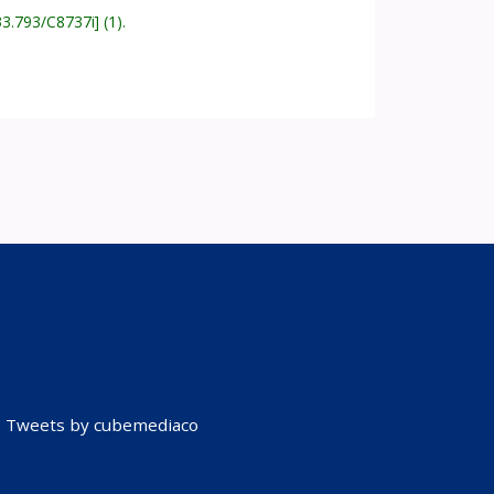
33.793/C8737i
(1).
Tweets by cubemediaco