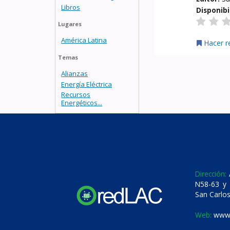
Libros
Disponibi
Lugares
América Latina
Hacer r
Temas
Alianzas
Energía Eléctrica
Recursos
Energéticos...
Dirección:
A
N58-63 y 
San Carlos
Web:
www.