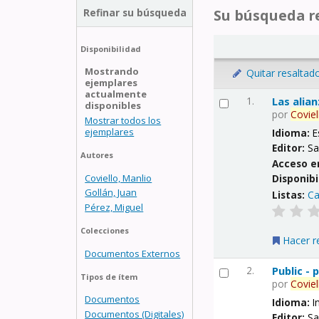
Refinar su búsqueda
Su búsqueda re
Disponibilidad
Mostrando
Quitar resaltad
ejemplares
actualmente
1.
Las alia
disponibles
por
Coviel
Mostrar todos los
ejemplares
Idioma:
E
Editor:
Sa
Autores
Acceso e
Coviello, Manlio
Disponibi
Gollán, Juan
Listas:
Ca
Pérez, Miguel
Colecciones
Hacer r
Documentos Externos
2.
Public -
Tipos de ítem
por
Coviel
Documentos
Idioma:
I
Documentos (Digitales)
Editor:
Sa