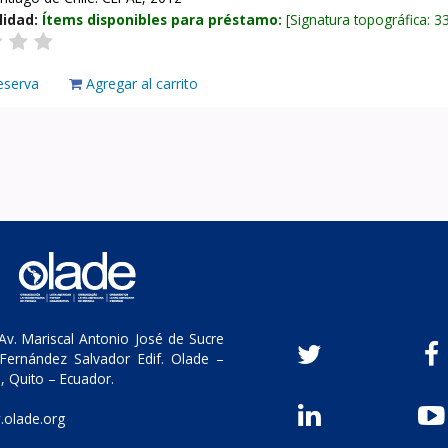
lidad:
Ítems disponibles para préstamo:
Signatura topográfica:
3
eserva
Agregar al carrito
v. Mariscal Antonio José de Sucre
Fernández Salvador Edif. Olade –
, Quito – Ecuador.
olade.org