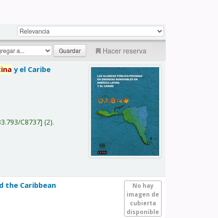
Hacer reserva
tina
y el Caribe
a
33.793/C8737
(2).
nd the Caribbean
No hay
imagen de
cubierta
disponible