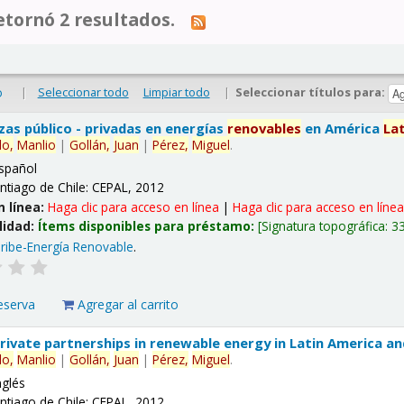
tornó 2 resultados.
|
Seleccionar todo
Limpiar todo
|
Seleccionar títulos para:
o
nzas público - privadas en energías
renovables
en América
La
lo,
Manlio
|
Gollán,
Juan
|
Pérez,
Miguel
.
spañol
ntiago de Chile: CEPAL, 2012
n línea:
Haga clic para acceso en línea
|
Haga clic para acceso en líne
lidad:
Ítems disponibles para préstamo:
Signatura topográfica:
3
ribe-Energía Renovable
.
eserva
Agregar al carrito
 private partnerships in renewable energy in Latin America a
lo,
Manlio
|
Gollán,
Juan
|
Pérez,
Miguel
.
nglés
ntiago de Chile: CEPAL, 2012