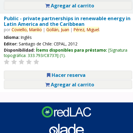
Agregar al carrito
Public - private partnerships in renewable energy in
Latin America and the Caribbean
por
Coviello,
Manlio
|
Gollán,
Juan
|
Pérez,
Miguel
.
Idioma:
Inglés
Editor:
Santiago de Chile: CEPAL, 2012
Disponibilidad:
Ítems disponibles para préstamo:
Signatura
topográfica:
333.793/C8737i
(1).
Hacer reserva
Agregar al carrito