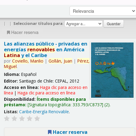
|
|
Seleccionar títulos para:
Hacer reserva
Las alianzas público - privadas en
energías
renovables
en América
Latina
y el Caribe
por
Coviello,
Manlio
|
Gollán,
Juan
|
Pérez,
Miguel
.
Idioma:
Español
Editor:
Santiago de Chile: CEPAL, 2012
Acceso en línea:
Haga clic para acceso en
línea
|
Haga clic para acceso en línea
Disponibilidad:
Ítems disponibles para
préstamo:
Signatura topográfica:
333.793/C8737
(2).
Listas:
Caribe-Energía Renovable
.
Hacer reserva