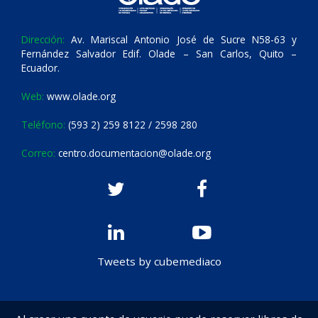
Dirección:
Av. Mariscal Antonio José de Sucre N58-63 y
Fernández Salvador Edif. Olade – San Carlos, Quito –
Ecuador.
Web:
www.olade.org
Teléfono:
(593 2) 259 8122 / 2598 280
Correo:
centro.documentacion@olade.org
Tweets by cubemediaco