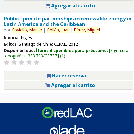
Agregar al carrito
Public - private partnerships in renewable energy in
Latin America and the Caribbean
por
Coviello,
Manlio
|
Gollán,
Juan
|
Pérez,
Miguel
.
Idioma:
Inglés
Editor:
Santiago de Chile: CEPAL, 2012
Disponibilidad:
Ítems disponibles para préstamo:
Signatura
topográfica:
333.793/C8737i
(1).
Hacer reserva
Agregar al carrito