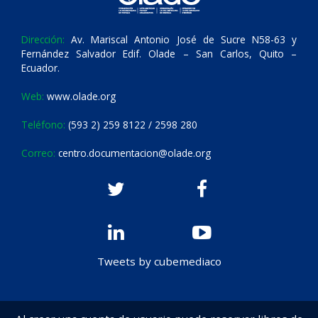
Dirección:
Av. Mariscal Antonio José de Sucre N58-63 y
Fernández Salvador Edif. Olade – San Carlos, Quito –
Ecuador.
Web:
www.olade.org
Teléfono:
(593 2) 259 8122 / 2598 280
Correo:
centro.documentacion@olade.org
Tweets by cubemediaco