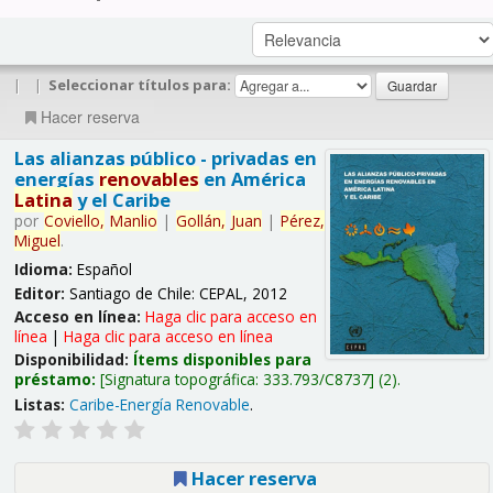
|
|
Seleccionar títulos para:
Hacer reserva
Las alianzas público - privadas en
energías
renovables
en América
Latina
y el Caribe
por
Coviello,
Manlio
|
Gollán,
Juan
|
Pérez,
Miguel
.
Idioma:
Español
Editor:
Santiago de Chile: CEPAL, 2012
Acceso en línea:
Haga clic para acceso en
línea
|
Haga clic para acceso en línea
Disponibilidad:
Ítems disponibles para
préstamo:
Signatura topográfica:
333.793/C8737
(2).
Listas:
Caribe-Energía Renovable
.
Hacer reserva