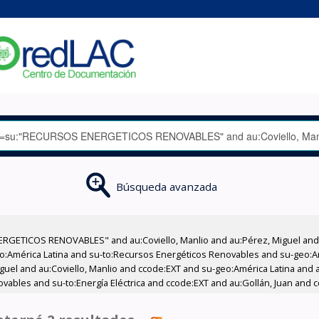
Búsqueda avanzada
GETICOS RENOVABLES" and au:Coviello, Manlio and au:Pérez, Miguel and su
-geo:América Latina and su-to:Recursos Energéticos Renovables and su-geo:
guel and au:Coviello, Manlio and ccode:EXT and su-geo:América Latina and 
vables and su-to:Energía Eléctrica and ccode:EXT and au:Gollán, Juan and 