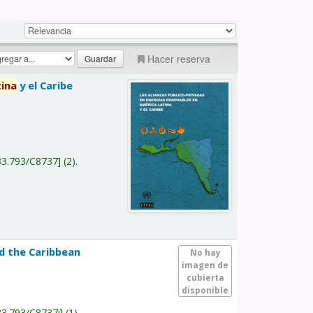
Hacer reserva
tina
y el Caribe
a
33.793/C8737
(2).
nd the Caribbean
No hay
imagen de
cubierta
disponible
33.793/C8737i
(1).