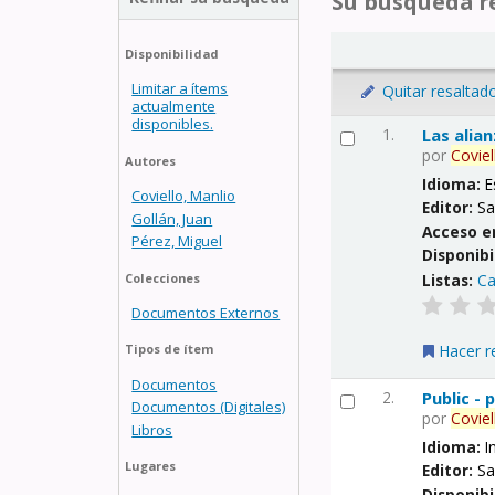
Su búsqueda re
Disponibilidad
Limitar a ítems
Quitar resaltad
actualmente
disponibles.
1.
Las alia
por
Coviel
Autores
Idioma:
E
Coviello, Manlio
Editor:
Sa
Gollán, Juan
Acceso e
Pérez, Miguel
Disponibi
Listas:
Ca
Colecciones
Documentos Externos
Hacer r
Tipos de ítem
Documentos
2.
Public -
Documentos (Digitales)
por
Coviel
Libros
Idioma:
I
Lugares
Editor:
Sa
Disponibi