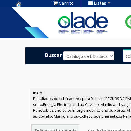
Carrito
Listas
Centro de
Documentación
OLADE -
Buscar
Inicio
›
Resultados de la búsqueda para 'ccl=su:"RECURSOS ENER
su-to:Energía Eléctrica and au:Coviello, Manlio and su
Renovables and su-to:Energía Eléctrica and au:Pérez, Mi
au:Coviello, Manlio and su-to:Recursos Energéticos Reno
Refinar su búsqueda