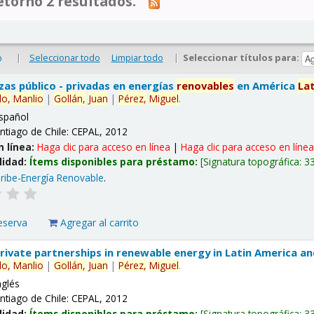
tornó 2 resultados.
|
Seleccionar todo
Limpiar todo
|
Seleccionar títulos para:
o
nzas público - privadas en energías
renovables
en América
La
lo,
Manlio
|
Gollán,
Juan
|
Pérez,
Miguel
.
spañol
ntiago de Chile: CEPAL, 2012
n línea:
Haga clic para acceso en línea
|
Haga clic para acceso en líne
lidad:
Ítems disponibles para préstamo:
Signatura topográfica:
3
ribe-Energía Renovable
.
eserva
Agregar al carrito
 private partnerships in renewable energy in Latin America a
lo,
Manlio
|
Gollán,
Juan
|
Pérez,
Miguel
.
nglés
ntiago de Chile: CEPAL, 2012
lidad:
Ítems disponibles para préstamo:
Signatura topográfica:
3