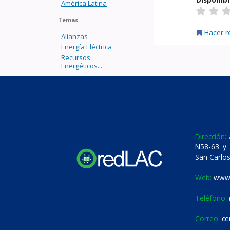
América Latina
Temas
Hacer r
Alianzas
Energía Eléctrica
Recursos
Energéticos...
Dirección:
A
N58-63 y 
San Carlos
Web:
www.
Teléfono:
Correo:
ce