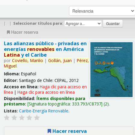
|
|
Seleccionar títulos para:
Hacer reserva
Las alianzas público - privadas en
energías
renovables
en América
Latina
y el Caribe
por
Coviello,
Manlio
|
Gollán,
Juan
|
Pérez,
Miguel
.
Idioma:
Español
Editor:
Santiago de Chile: CEPAL, 2012
Acceso en línea:
Haga clic para acceso en
línea
|
Haga clic para acceso en línea
Disponibilidad:
Ítems disponibles para
préstamo:
Signatura topográfica:
333.793/C8737
(2).
Listas:
Caribe-Energía Renovable
.
Hacer reserva