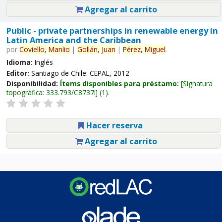
Agregar al carrito
Public - private partnerships in renewable energy in
Latin America and the Caribbean
por
Coviello,
Manlio
|
Gollán,
Juan
|
Pérez,
Miguel
.
Idioma:
Inglés
Editor:
Santiago de Chile: CEPAL, 2012
Disponibilidad:
Ítems disponibles para préstamo:
Signatura
topográfica:
333.793/C8737i
(1).
Hacer reserva
Agregar al carrito