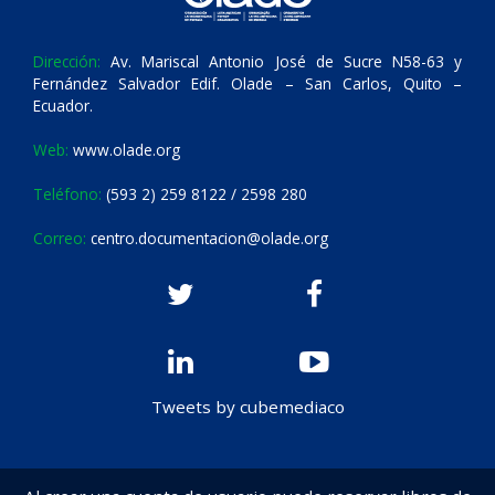
Dirección:
Av. Mariscal Antonio José de Sucre N58-63 y
Fernández Salvador Edif. Olade – San Carlos, Quito –
Ecuador.
Web:
www.olade.org
Teléfono:
(593 2) 259 8122 / 2598 280
Correo:
centro.documentacion@olade.org
Tweets by cubemediaco