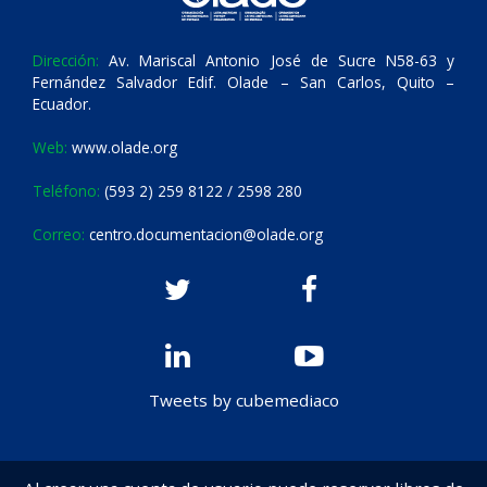
Dirección:
Av. Mariscal Antonio José de Sucre N58-63 y
Fernández Salvador Edif. Olade – San Carlos, Quito –
Ecuador.
Web:
www.olade.org
Teléfono:
(593 2) 259 8122 / 2598 280
Correo:
centro.documentacion@olade.org
Tweets by cubemediaco