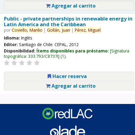
Agregar al carrito
Public - private partnerships in renewable energy in
Latin America and the Caribbean
por
Coviello,
Manlio
|
Gollán,
Juan
|
Pérez,
Miguel
.
Idioma:
Inglés
Editor:
Santiago de Chile: CEPAL, 2012
Disponibilidad:
Ítems disponibles para préstamo:
Signatura
topográfica:
333.793/C8737i
(1).
Hacer reserva
Agregar al carrito