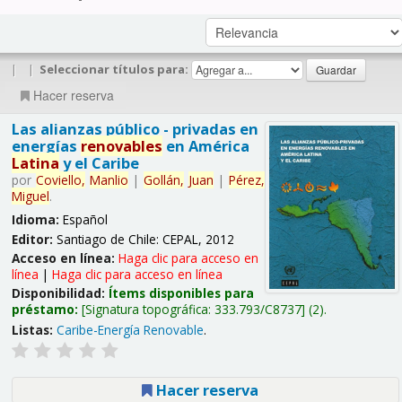
|
|
Seleccionar títulos para:
Hacer reserva
Las alianzas público - privadas en
energías
renovables
en América
Latina
y el Caribe
por
Coviello,
Manlio
|
Gollán,
Juan
|
Pérez,
Miguel
.
Idioma:
Español
Editor:
Santiago de Chile: CEPAL, 2012
Acceso en línea:
Haga clic para acceso en
línea
|
Haga clic para acceso en línea
Disponibilidad:
Ítems disponibles para
préstamo:
Signatura topográfica:
333.793/C8737
(2).
Listas:
Caribe-Energía Renovable
.
Hacer reserva