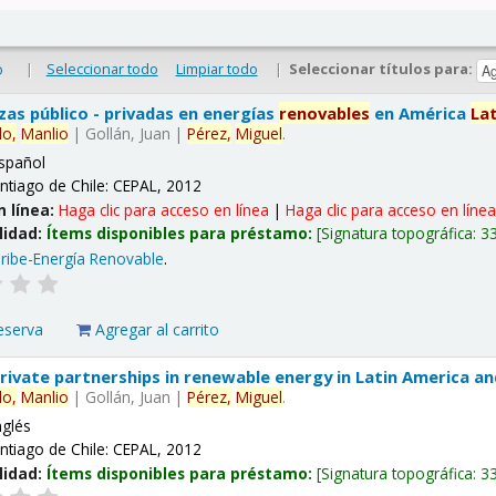
|
Seleccionar todo
Limpiar todo
|
Seleccionar títulos para:
o
nzas público - privadas en energías
renovables
en América
La
lo,
Manlio
|
Gollán, Juan
|
Pérez,
Miguel
.
spañol
ntiago de Chile: CEPAL, 2012
n línea:
Haga clic para acceso en línea
|
Haga clic para acceso en líne
lidad:
Ítems disponibles para préstamo:
Signatura topográfica:
3
ribe-Energía Renovable
.
eserva
Agregar al carrito
 private partnerships in renewable energy in Latin America a
lo,
Manlio
|
Gollán, Juan
|
Pérez,
Miguel
.
nglés
ntiago de Chile: CEPAL, 2012
lidad:
Ítems disponibles para préstamo:
Signatura topográfica:
3