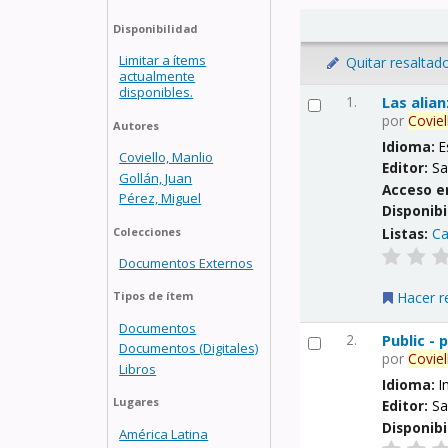
Disponibilidad
Limitar a ítems
Quitar resaltad
actualmente
disponibles.
1.
Las alia
por
Coviel
Autores
Idioma:
E
Coviello, Manlio
Editor:
Sa
Gollán, Juan
Acceso e
Pérez, Miguel
Disponibi
Listas:
Ca
Colecciones
Documentos Externos
Hacer r
Tipos de ítem
Documentos
2.
Public -
Documentos (Digitales)
por
Coviel
Libros
Idioma:
I
Lugares
Editor:
Sa
Disponibi
América Latina