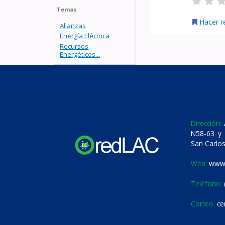
Temas
Hacer r
Alianzas
Energía Eléctrica
Recursos
Energéticos...
Dirección:
A
N58-63 y 
San Carlos
Web:
www.
Teléfono:
Correo:
ce