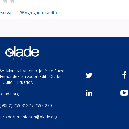
eserva
Agregar al carrito
v. Mariscal Antonio José de Sucre
Fernández Salvador Edif. Olade –
, Quito – Ecuador.
olade.org
(593 2) 259 8122 / 2598 280
ntro.documentacion@olade.org