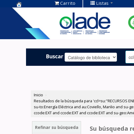
Carrito
Listas
Centro de
Documentación
OLADE -
Buscar
Inicio
›
Resultados de la búsqueda para 'ccl=su:"RECURSOS ENER
su-to:Energía Eléctrica and au:Coviello, Manlio and su-
ccode:EXT and ccode:EXT and ccode:EXT and su-geo:Amér
Refinar su búsqueda
Su búsqueda re