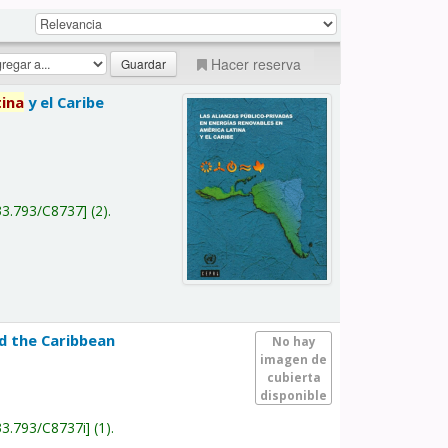
Hacer reserva
tina
y el Caribe
a
33.793/C8737
(2).
nd the Caribbean
No hay
imagen de
cubierta
disponible
33.793/C8737i
(1).