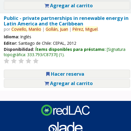
Agregar al carrito
Public - private partnerships in renewable energy in
Latin America and the Caribbean
por
Coviello,
Manlio
|
Gollán,
Juan
|
Pérez,
Miguel
.
Idioma:
Inglés
Editor:
Santiago de Chile: CEPAL, 2012
Disponibilidad:
Ítems disponibles para préstamo:
Signatura
topográfica:
333.793/C8737i
(1).
Hacer reserva
Agregar al carrito