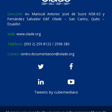
Dirección:
Av. Mariscal Antonio José de Sucre N58-63 y
Fernández Salvador Edif. Olade – San Carlos, Quito –
Ecuador.
Web:
www.olade.org
Teléfono:
(593 2) 259 8122 / 2598 280
Correo:
centro.documentacion@olade.org
Tweets by cubemediaco