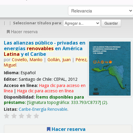
|
|
Seleccionar títulos para:
Hacer reserva
Las alianzas público - privadas en
energías
renovables
en América
Latina
y el Caribe
por
Coviello,
Manlio
|
Gollán,
Juan
|
Pérez,
Miguel
.
Idioma:
Español
Editor:
Santiago de Chile: CEPAL, 2012
Acceso en línea:
Haga clic para acceso en
línea
|
Haga clic para acceso en línea
Disponibilidad:
Ítems disponibles para
préstamo:
Signatura topográfica:
333.793/C8737
(2).
Listas:
Caribe-Energía Renovable
.
Hacer reserva