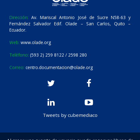
Dirección:
Av. Mariscal Antonio José de Sucre N58-63 y
Fernández Salvador Edif. Olade – San Carlos, Quito –
Ecuador.
Web:
www.olade.org
Teléfono:
(593 2) 259 8122 / 2598 280
Correo:
centro.documentacion@olade.org
Tweets by cubemediaco