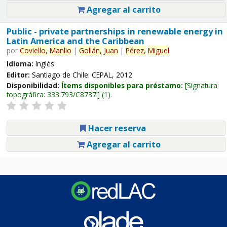
Agregar al carrito
Public - private partnerships in renewable energy in
Latin America and the Caribbean
por
Coviello,
Manlio
|
Gollán,
Juan
|
Pérez,
Miguel
.
Idioma:
Inglés
Editor:
Santiago de Chile: CEPAL, 2012
Disponibilidad:
Ítems disponibles para préstamo:
Signatura
topográfica:
333.793/C8737i
(1).
Hacer reserva
Agregar al carrito