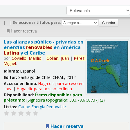
|
|
Seleccionar títulos para:
Hacer reserva
Las alianzas público - privadas en
energías
renovables
en América
Latina
y el Caribe
por
Coviello,
Manlio
|
Gollán,
Juan
|
Pérez,
Miguel
.
Idioma:
Español
Editor:
Santiago de Chile: CEPAL, 2012
Acceso en línea:
Haga clic para acceso en
línea
|
Haga clic para acceso en línea
Disponibilidad:
Ítems disponibles para
préstamo:
Signatura topográfica:
333.793/C8737
(2).
Listas:
Caribe-Energía Renovable
.
Hacer reserva