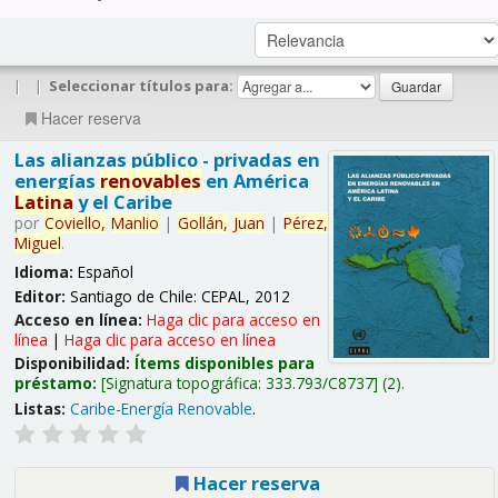
|
|
Seleccionar títulos para:
Hacer reserva
Las alianzas público - privadas en
energías
renovables
en América
Latina
y el Caribe
por
Coviello,
Manlio
|
Gollán,
Juan
|
Pérez,
Miguel
.
Idioma:
Español
Editor:
Santiago de Chile: CEPAL, 2012
Acceso en línea:
Haga clic para acceso en
línea
|
Haga clic para acceso en línea
Disponibilidad:
Ítems disponibles para
préstamo:
Signatura topográfica:
333.793/C8737
(2).
Listas:
Caribe-Energía Renovable
.
Hacer reserva