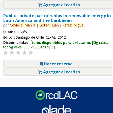
Agregar al carrito
Public - private partnerships in renewable energy in
Latin America and the Caribbean
por
Coviello,
Manlio
|
Gollán,
Juan
|
Pérez,
Miguel
.
Idioma:
Inglés
Editor:
Santiago de Chile: CEPAL, 2012
Disponibilidad:
Ítems disponibles para préstamo:
Signatura
topográfica:
333.793/C8737i
(1).
Hacer reserva
Agregar al carrito