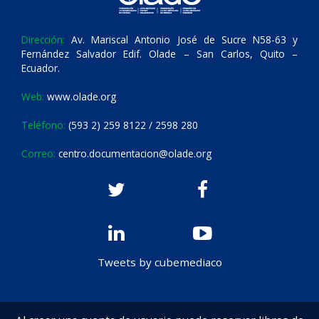
Dirección:
Av. Mariscal Antonio José de Sucre N58-63 y
Fernández Salvador Edif. Olade – San Carlos, Quito –
Ecuador.
Web:
www.olade.org
Teléfono:
(593 2) 259 8122 / 2598 280
Correo:
centro.documentacion@olade.org
Tweets by cubemediaco