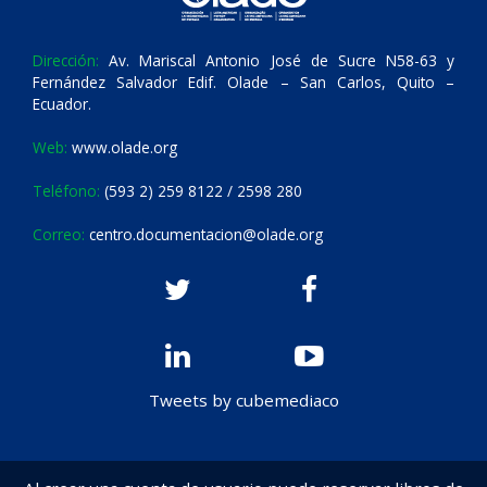
Dirección:
Av. Mariscal Antonio José de Sucre N58-63 y
Fernández Salvador Edif. Olade – San Carlos, Quito –
Ecuador.
Web:
www.olade.org
Teléfono:
(593 2) 259 8122 / 2598 280
Correo:
centro.documentacion@olade.org
Tweets by cubemediaco