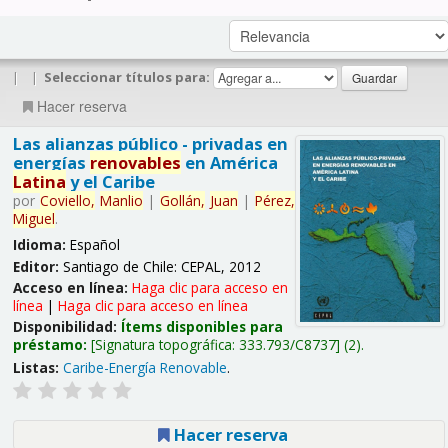
|
|
Seleccionar títulos para:
Hacer reserva
Las alianzas público - privadas en
energías
renovables
en América
Latina
y el Caribe
por
Coviello,
Manlio
|
Gollán,
Juan
|
Pérez,
Miguel
.
Idioma:
Español
Editor:
Santiago de Chile: CEPAL, 2012
Acceso en línea:
Haga clic para acceso en
línea
|
Haga clic para acceso en línea
Disponibilidad:
Ítems disponibles para
préstamo:
Signatura topográfica:
333.793/C8737
(2).
Listas:
Caribe-Energía Renovable
.
Hacer reserva