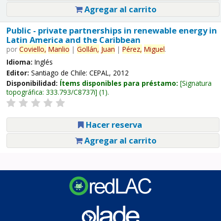
Agregar al carrito
Public - private partnerships in renewable energy in
Latin America and the Caribbean
por
Coviello,
Manlio
|
Gollán,
Juan
|
Pérez,
Miguel
.
Idioma:
Inglés
Editor:
Santiago de Chile: CEPAL, 2012
Disponibilidad:
Ítems disponibles para préstamo:
Signatura
topográfica:
333.793/C8737i
(1).
Hacer reserva
Agregar al carrito