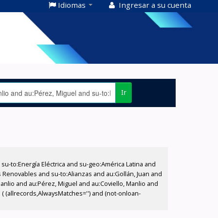
Idiomas
Ingresar a su cuenta
Ir
-to:Energía Eléctrica and su-geo:América Latina and
os Renovables and su-to:Alianzas and au:Gollán, Juan and
Manlio and au:Pérez, Miguel and au:Coviello, Manlio and
 ( (allrecords,AlwaysMatches='') and (not-onloan-