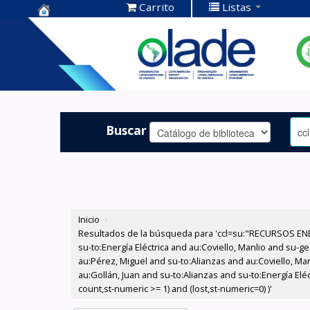
Carrito
Listas
Centro de
Documentación
OLADE -
Buscar
Inicio
›
Resultados de la búsqueda para 'ccl=su:"RECURSOS ENER
su-to:Energía Eléctrica and au:Coviello, Manlio and su-
au:Pérez, Miguel and su-to:Alianzas and au:Coviello, Man
au:Gollán, Juan and su-to:Alianzas and su-to:Energía Elé
count,st-numeric >= 1) and (lost,st-numeric=0) )'