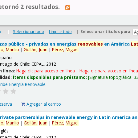
tornó 2 resultados.
|
Seleccionar todo
Limpiar todo
|
Seleccionar títulos para:
o
nzas público - privadas en energías
renovables
en América
La
lo,
Manlio
|
Gollán,
Juan
|
Pérez,
Miguel
.
spañol
ntiago de Chile: CEPAL, 2012
n línea:
Haga clic para acceso en línea
|
Haga clic para acceso en líne
lidad:
Ítems disponibles para préstamo:
Signatura topográfica:
3
ribe-Energía Renovable
.
eserva
Agregar al carrito
 private partnerships in renewable energy in Latin America a
lo,
Manlio
|
Gollán,
Juan
|
Pérez,
Miguel
.
nglés
ntiago de Chile: CEPAL, 2012