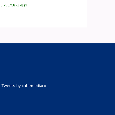
33.793/C8737i
(1).
Tweets by cubemediaco