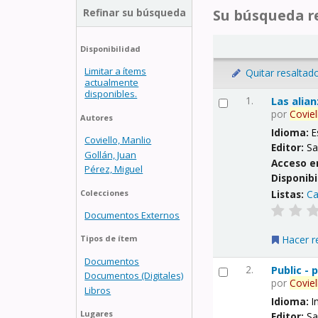
Refinar su búsqueda
Su búsqueda re
Disponibilidad
Limitar a ítems
Quitar resaltad
actualmente
disponibles.
1.
Las alia
por
Coviel
Autores
Idioma:
E
Coviello, Manlio
Editor:
Sa
Gollán, Juan
Acceso e
Pérez, Miguel
Disponibi
Listas:
Ca
Colecciones
Documentos Externos
Hacer r
Tipos de ítem
Documentos
2.
Public -
Documentos (Digitales)
por
Coviel
Libros
Idioma:
I
Lugares
Editor:
Sa