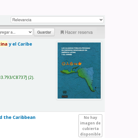
Hacer reserva
tina
y el Caribe
a
33.793/C8737
(2).
nd the Caribbean
No hay
imagen de
cubierta
disponible