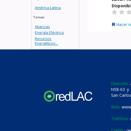
Disponibi
América Latina
Temas
Hacer r
Alianzas
Energía Eléctrica
Recursos
Energéticos...
Dirección:
A
N58-63 y 
San Carlos
Web:
www.
Teléfono:
Correo:
ce