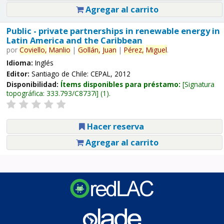
Agregar al carrito
Public - private partnerships in renewable energy in
Latin America and the Caribbean
por
Coviello,
Manlio
|
Gollán,
Juan
|
Pérez,
Miguel
.
Idioma:
Inglés
Editor:
Santiago de Chile: CEPAL, 2012
Disponibilidad:
Ítems disponibles para préstamo:
Signatura
topográfica:
333.793/C8737i
(1).
Hacer reserva
Agregar al carrito