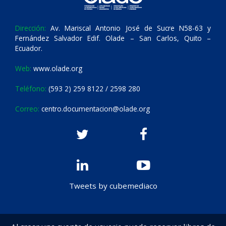
Dirección:
Av. Mariscal Antonio José de Sucre N58-63 y
Fernández Salvador Edif. Olade – San Carlos, Quito –
Ecuador.
Web:
www.olade.org
Teléfono:
(593 2) 259 8122 / 2598 280
Correo:
centro.documentacion@olade.org
Tweets by cubemediaco