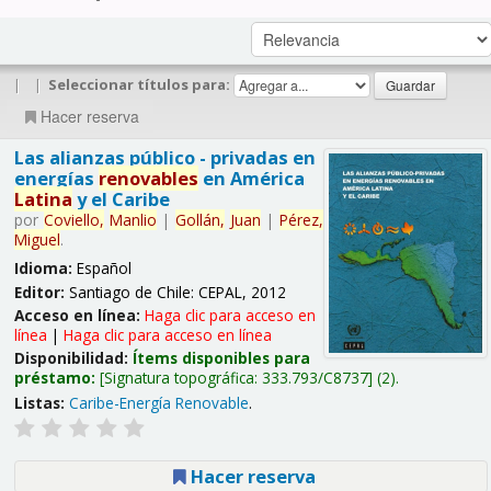
|
|
Seleccionar títulos para:
Hacer reserva
Las alianzas público - privadas en
energías
renovables
en América
Latina
y el Caribe
por
Coviello,
Manlio
|
Gollán,
Juan
|
Pérez,
Miguel
.
Idioma:
Español
Editor:
Santiago de Chile: CEPAL, 2012
Acceso en línea:
Haga clic para acceso en
línea
|
Haga clic para acceso en línea
Disponibilidad:
Ítems disponibles para
préstamo:
Signatura topográfica:
333.793/C8737
(2).
Listas:
Caribe-Energía Renovable
.
Hacer reserva