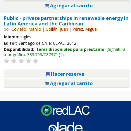
Agregar al carrito
Public - private partnerships in renewable energy in
Latin America and the Caribbean
por
Coviello,
Manlio
|
Gollán,
Juan
|
Pérez,
Miguel
.
Idioma:
Inglés
Editor:
Santiago de Chile: CEPAL, 2012
Disponibilidad:
Ítems disponibles para préstamo:
Signatura
topográfica:
333.793/C8737i
(1).
Hacer reserva
Agregar al carrito