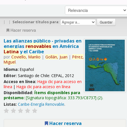
|
|
Seleccionar títulos para:
Hacer reserva
Las alianzas público - privadas en
energías
renovables
en América
Latina
y el Caribe
por
Coviello,
Manlio
|
Gollán,
Juan
|
Pérez,
Miguel
.
Idioma:
Español
Editor:
Santiago de Chile: CEPAL, 2012
Acceso en línea:
Haga clic para acceso en
línea
|
Haga clic para acceso en línea
Disponibilidad:
Ítems disponibles para
préstamo:
Signatura topográfica:
333.793/C8737
(2).
Listas:
Caribe-Energía Renovable
.
Hacer reserva