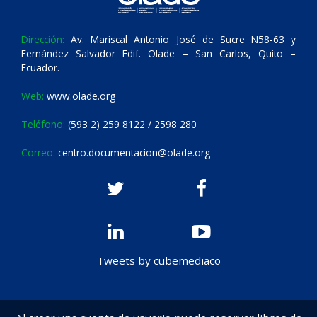
Dirección:
Av. Mariscal Antonio José de Sucre N58-63 y
Fernández Salvador Edif. Olade – San Carlos, Quito –
Ecuador.
Web:
www.olade.org
Teléfono:
(593 2) 259 8122 / 2598 280
Correo:
centro.documentacion@olade.org
Tweets by cubemediaco