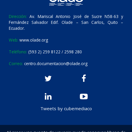
Dirección:
Av. Mariscal Antonio José de Sucre N58-63 y
Fernández Salvador Edif. Olade – San Carlos, Quito –
Ecuador.
Web:
www.olade.org
Teléfono:
(593 2) 259 8122 / 2598 280
Correo:
centro.documentacion@olade.org
Tweets by cubemediaco