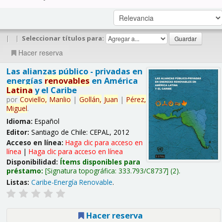
|
|
Seleccionar títulos para:
Hacer reserva
Las alianzas público - privadas en
energías
renovables
en América
Latina
y el Caribe
por
Coviello,
Manlio
|
Gollán,
Juan
|
Pérez,
Miguel
.
Idioma:
Español
Editor:
Santiago de Chile: CEPAL, 2012
Acceso en línea:
Haga clic para acceso en
línea
|
Haga clic para acceso en línea
Disponibilidad:
Ítems disponibles para
préstamo:
Signatura topográfica:
333.793/C8737
(2).
Listas:
Caribe-Energía Renovable
.
Hacer reserva