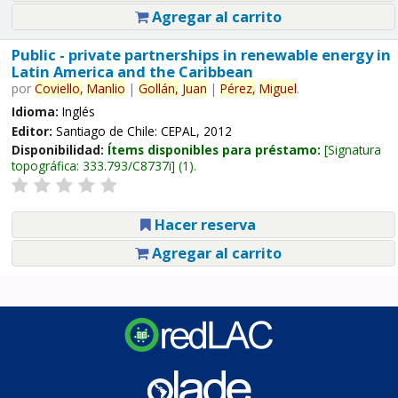
Agregar al carrito
Public - private partnerships in renewable energy in
Latin America and the Caribbean
por
Coviello,
Manlio
|
Gollán,
Juan
|
Pérez,
Miguel
.
Idioma:
Inglés
Editor:
Santiago de Chile: CEPAL, 2012
Disponibilidad:
Ítems disponibles para préstamo:
Signatura
topográfica:
333.793/C8737i
(1).
Hacer reserva
Agregar al carrito