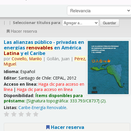
|
|
Seleccionar títulos para:
Hacer reserva
Las alianzas público - privadas en
energías
renovables
en América
Latina
y el Caribe
por
Coviello,
Manlio
|
Gollán, Juan
|
Pérez,
Miguel
.
Idioma:
Español
Editor:
Santiago de Chile: CEPAL, 2012
Acceso en línea:
Haga clic para acceso en
línea
|
Haga clic para acceso en línea
Disponibilidad:
Ítems disponibles para
préstamo:
Signatura topográfica:
333.793/C8737
(2).
Listas:
Caribe-Energía Renovable
.
Hacer reserva