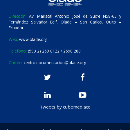
Dirección:
Av. Mariscal Antonio José de Sucre N58-63 y
Fernández Salvador Edif. Olade – San Carlos, Quito –
Ecuador.
Web:
www.olade.org
Teléfono:
(593 2) 259 8122 / 2598 280
Correo:
centro.documentacion@olade.org
Tweets by cubemediaco