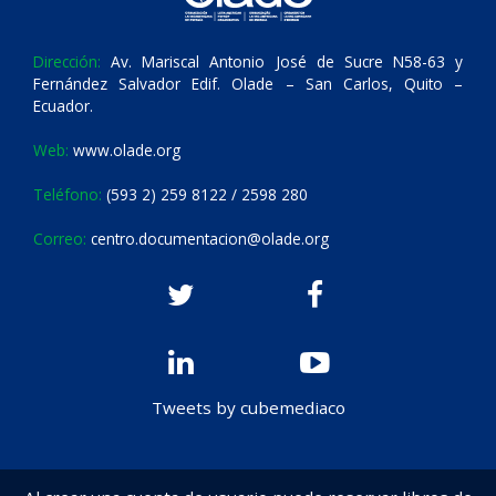
Dirección:
Av. Mariscal Antonio José de Sucre N58-63 y
Fernández Salvador Edif. Olade – San Carlos, Quito –
Ecuador.
Web:
www.olade.org
Teléfono:
(593 2) 259 8122 / 2598 280
Correo:
centro.documentacion@olade.org
Tweets by cubemediaco