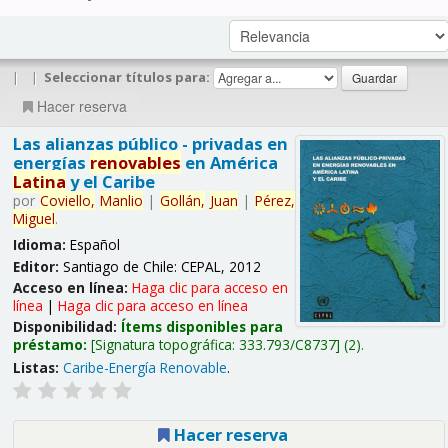
|
|
Seleccionar títulos para:
Hacer reserva
Las alianzas público - privadas en
energías
renovables
en América
Latina
y el Caribe
por
Coviello,
Manlio
|
Gollán,
Juan
|
Pérez,
Miguel
.
Idioma:
Español
Editor:
Santiago de Chile: CEPAL, 2012
Acceso en línea:
Haga clic para acceso en
línea
|
Haga clic para acceso en línea
Disponibilidad:
Ítems disponibles para
préstamo:
Signatura topográfica:
333.793/C8737
(2).
Listas:
Caribe-Energía Renovable
.
Hacer reserva