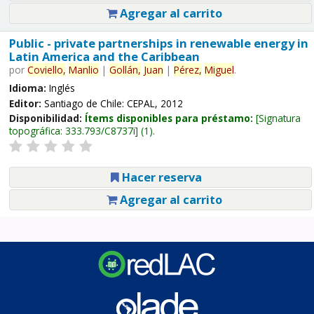
Agregar al carrito
Public - private partnerships in renewable energy in
Latin America and the Caribbean
por
Coviello,
Manlio
|
Gollán,
Juan
|
Pérez,
Miguel
.
Idioma:
Inglés
Editor:
Santiago de Chile: CEPAL, 2012
Disponibilidad:
Ítems disponibles para préstamo:
Signatura
topográfica:
333.793/C8737i
(1).
Hacer reserva
Agregar al carrito