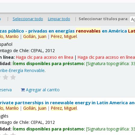
|
Seleccionar todo
Limpiar todo
|
Seleccionar títulos para:
o
nzas público - privadas en energías
renovables
en América
La
lo,
Manlio
|
Gollán,
Juan
|
Pérez,
Miguel
.
spañol
ntiago de Chile: CEPAL, 2012
n línea:
Haga clic para acceso en línea
|
Haga clic para acceso en líne
lidad:
Ítems disponibles para préstamo:
Signatura topográfica:
3
ribe-Energía Renovable
.
eserva
Agregar al carrito
 private partnerships in renewable energy in Latin America a
lo,
Manlio
|
Gollán,
Juan
|
Pérez,
Miguel
.
nglés
ntiago de Chile: CEPAL, 2012
lidad:
Ítems disponibles para préstamo:
Signatura topográfica:
3