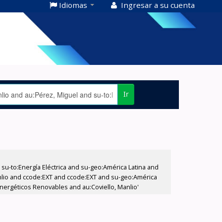
Idiomas
Ingresar a su cuenta
Ir
-to:Energía Eléctrica and su-geo:América Latina and
Manlio and ccode:EXT and ccode:EXT and su-geo:América
Energéticos Renovables and au:Coviello, Manlio'