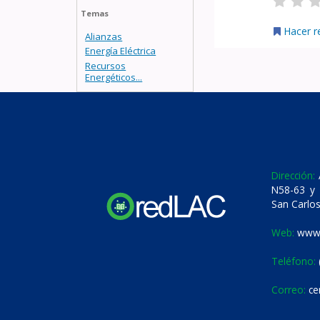
Temas
Hacer r
Alianzas
Energía Eléctrica
Recursos
Energéticos...
Dirección:
A
N58-63 y 
San Carlos
Web:
www.
Teléfono:
Correo:
ce