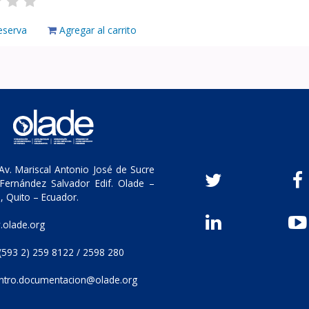
eserva
Agregar al carrito
v. Mariscal Antonio José de Sucre
Fernández Salvador Edif. Olade –
, Quito – Ecuador.
olade.org
(593 2) 259 8122 / 2598 280
ntro.documentacion@olade.org