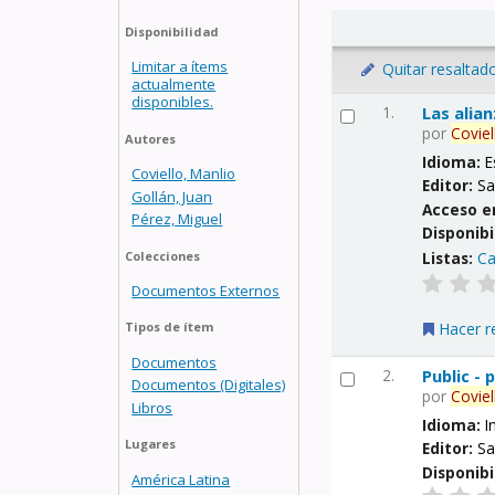
Disponibilidad
Limitar a ítems
Quitar resaltad
actualmente
disponibles.
1.
Las alia
por
Coviel
Autores
Idioma:
E
Coviello, Manlio
Editor:
Sa
Gollán, Juan
Acceso e
Pérez, Miguel
Disponibi
Listas:
Ca
Colecciones
Documentos Externos
Hacer r
Tipos de ítem
Documentos
2.
Public -
Documentos (Digitales)
por
Coviel
Libros
Idioma:
I
Lugares
Editor:
Sa
Disponibi
América Latina