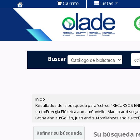
Carrito
Listas
Centro de
Documentación
OLADE -
Buscar
Inicio
›
Resultados de la búsqueda para 'ccl=su:"RECURSOS ENER
su-to:Energía Eléctrica and au:Coviello, Manlio and su-
Latina and au:Gollán, Juan and su-to:Alianzas and su-to:
Refinar su búsqueda
Su búsqueda re