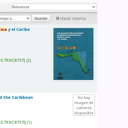
Hacer reserva
tina
y el Caribe
a
33.793/C8737
(2).
nd the Caribbean
No hay
imagen de
cubierta
disponible
33.793/C8737i
(1).