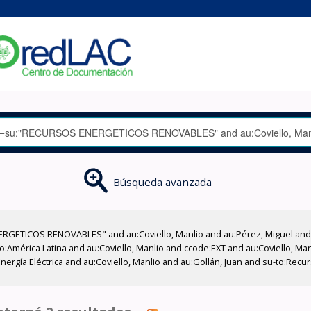
Búsqueda avanzada
GETICOS RENOVABLES" and au:Coviello, Manlio and au:Pérez, Miguel and su
geo:América Latina and au:Coviello, Manlio and ccode:EXT and au:Coviello, 
Energía Eléctrica and au:Coviello, Manlio and au:Gollán, Juan and su-to:Rec