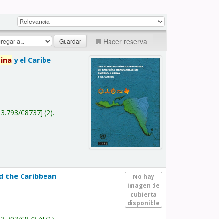
Hacer reserva
tina
y el Caribe
a
33.793/C8737
(2).
nd the Caribbean
No hay
imagen de
cubierta
disponible
33.793/C8737i
(1).