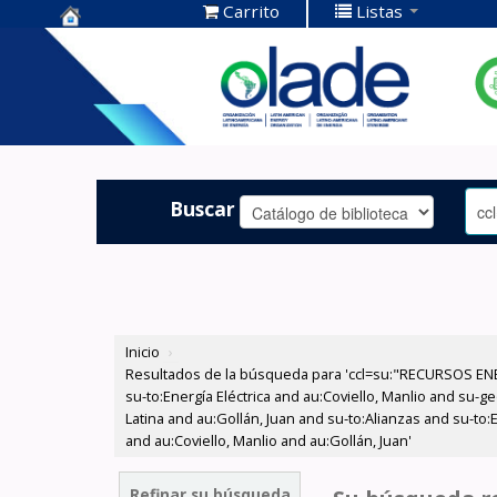
Carrito
Listas
Centro de
Documentación
OLADE -
Buscar
Inicio
›
Resultados de la búsqueda para 'ccl=su:"RECURSOS ENER
su-to:Energía Eléctrica and au:Coviello, Manlio and su-
Latina and au:Gollán, Juan and su-to:Alianzas and su-to:
and au:Coviello, Manlio and au:Gollán, Juan'
Refinar su búsqueda