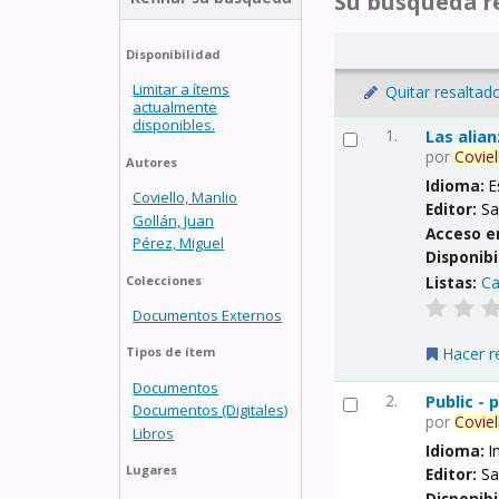
Su búsqueda re
Disponibilidad
Limitar a ítems
Quitar resaltad
actualmente
disponibles.
1.
Las alia
por
Coviel
Autores
Idioma:
E
Coviello, Manlio
Editor:
Sa
Gollán, Juan
Acceso e
Pérez, Miguel
Disponibi
Listas:
Ca
Colecciones
Documentos Externos
Hacer r
Tipos de ítem
Documentos
2.
Public -
Documentos (Digitales)
por
Coviel
Libros
Idioma:
I
Lugares
Editor:
Sa
Disponibi