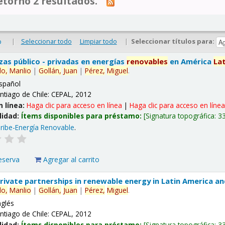
tornó 2 resultados.
|
Seleccionar todo
Limpiar todo
|
Seleccionar títulos para:
o
nzas público - privadas en energías
renovables
en América
La
lo,
Manlio
|
Gollán,
Juan
|
Pérez,
Miguel
.
spañol
ntiago de Chile: CEPAL, 2012
n línea:
Haga clic para acceso en línea
|
Haga clic para acceso en líne
lidad:
Ítems disponibles para préstamo:
Signatura topográfica:
3
ribe-Energía Renovable
.
eserva
Agregar al carrito
 private partnerships in renewable energy in Latin America a
lo,
Manlio
|
Gollán,
Juan
|
Pérez,
Miguel
.
nglés
ntiago de Chile: CEPAL, 2012
lidad:
Ítems disponibles para préstamo:
Signatura topográfica:
3