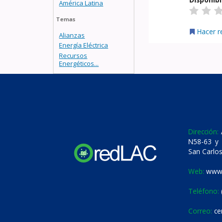
América Latina
Temas
Hacer r
Alianzas
Energía Eléctrica
Recursos
Energéticos...
Dirección:
A
N58-63 y 
San Carlos
Web:
www.
Teléfono:
Correo:
ce