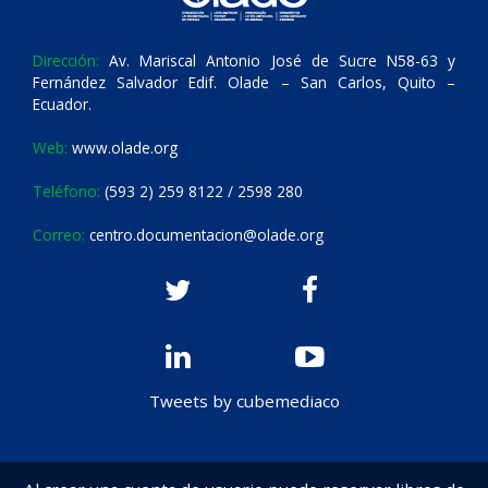
Dirección:
Av. Mariscal Antonio José de Sucre N58-63 y
Fernández Salvador Edif. Olade – San Carlos, Quito –
Ecuador.
Web:
www.olade.org
Teléfono:
(593 2) 259 8122 / 2598 280
Correo:
centro.documentacion@olade.org
Tweets by cubemediaco