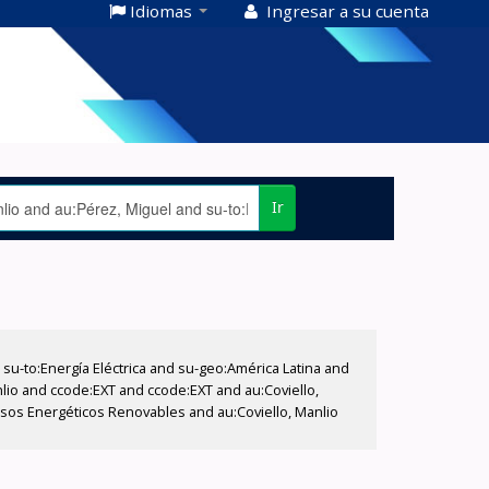
Idiomas
Ingresar a su cuenta
Ir
-to:Energía Eléctrica and su-geo:América Latina and
nlio and ccode:EXT and ccode:EXT and au:Coviello,
ursos Energéticos Renovables and au:Coviello, Manlio