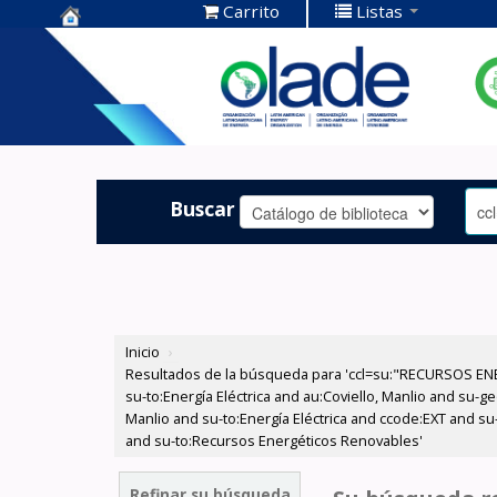
Carrito
Listas
Centro de
Documentación
OLADE -
Buscar
Inicio
›
Resultados de la búsqueda para 'ccl=su:"RECURSOS ENER
su-to:Energía Eléctrica and au:Coviello, Manlio and su-g
Manlio and su-to:Energía Eléctrica and ccode:EXT and su
and su-to:Recursos Energéticos Renovables'
Refinar su búsqueda