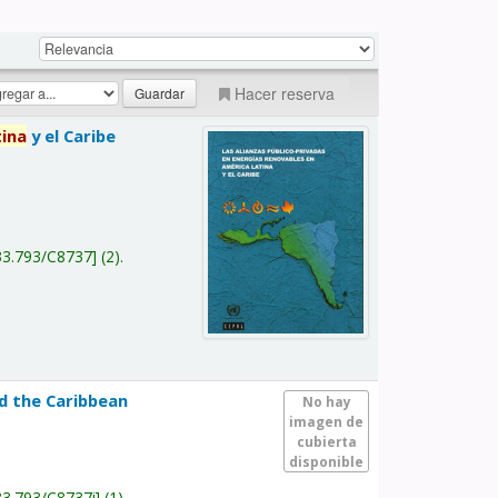
Hacer reserva
tina
y el Caribe
a
33.793/C8737
(2).
nd the Caribbean
No hay
imagen de
cubierta
disponible
33.793/C8737i
(1).