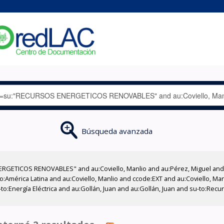
Búsqueda avanzada
GETICOS RENOVABLES" and au:Coviello, Manlio and au:Pérez, Miguel and su
eo:América Latina and au:Coviello, Manlio and ccode:EXT and au:Coviello, Ma
-to:Energía Eléctrica and au:Gollán, Juan and au:Gollán, Juan and su-to:Rec