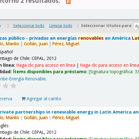
tornó 2 resultados.
|
Seleccionar todo
Limpiar todo
|
Seleccionar títulos para:
o
nzas público - privadas en energías
renovables
en América
La
lo,
Manlio
|
Gollán,
Juan
|
Pérez,
Miguel
.
spañol
ntiago de Chile: CEPAL, 2012
n línea:
Haga clic para acceso en línea
|
Haga clic para acceso en líne
lidad:
Ítems disponibles para préstamo:
Signatura topográfica:
3
ribe-Energía Renovable
.
eserva
Agregar al carrito
 private partnerships in renewable energy in Latin America a
lo,
Manlio
|
Gollán,
Juan
|
Pérez,
Miguel
.
nglés
ntiago de Chile: CEPAL, 2012
lidad:
Ítems disponibles para préstamo:
Signatura topográfica:
3