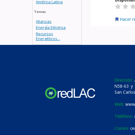
América Latina
Temas
Hacer r
Alianzas
Energía Eléctrica
Recursos
Energéticos...
Dirección:
A
N58-63 y 
San Carlos
Web:
www.
Teléfono:
Correo:
ce