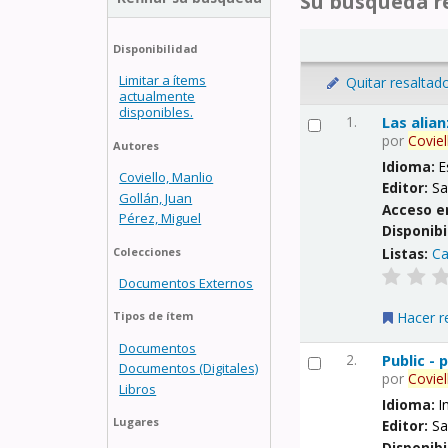
Su búsqueda re
Disponibilidad
Limitar a ítems
Quitar resaltad
actualmente
disponibles.
1.
Las alia
por
Coviel
Autores
Idioma:
E
Coviello, Manlio
Editor:
Sa
Gollán, Juan
Acceso e
Pérez, Miguel
Disponibi
Listas:
Ca
Colecciones
Documentos Externos
Hacer r
Tipos de ítem
Documentos
2.
Public -
Documentos (Digitales)
por
Coviel
Libros
Idioma:
I
Lugares
Editor:
Sa
Disponibi