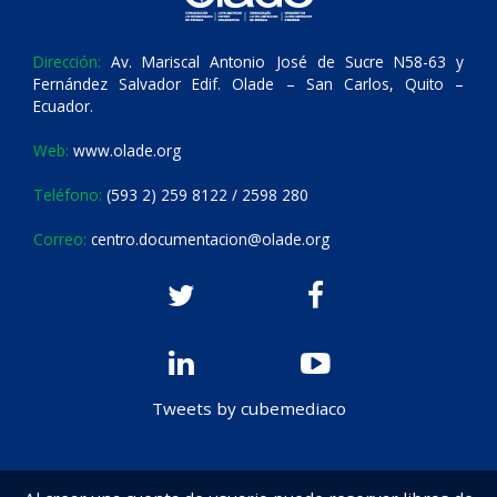
Dirección:
Av. Mariscal Antonio José de Sucre N58-63 y
Fernández Salvador Edif. Olade – San Carlos, Quito –
Ecuador.
Web:
www.olade.org
Teléfono:
(593 2) 259 8122 / 2598 280
Correo:
centro.documentacion@olade.org
Tweets by cubemediaco