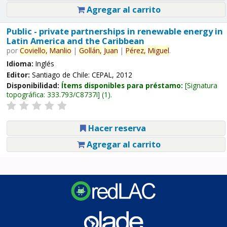
Agregar al carrito
Public - private partnerships in renewable energy in
Latin America and the Caribbean
por
Coviello,
Manlio
|
Gollán,
Juan
|
Pérez,
Miguel
.
Idioma:
Inglés
Editor:
Santiago de Chile: CEPAL, 2012
Disponibilidad:
Ítems disponibles para préstamo:
Signatura
topográfica:
333.793/C8737i
(1).
Hacer reserva
Agregar al carrito