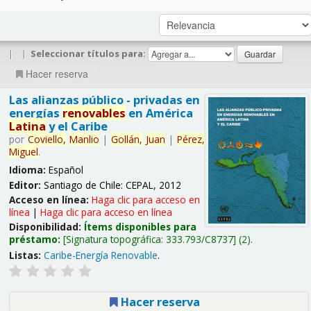
|
|
Seleccionar títulos para:
Hacer reserva
Las alianzas público - privadas en
energías
renovables
en América
Latina
y el Caribe
por
Coviello,
Manlio
|
Gollán,
Juan
|
Pérez,
Miguel
.
Idioma:
Español
Editor:
Santiago de Chile: CEPAL, 2012
Acceso en línea:
Haga clic para acceso en
línea
|
Haga clic para acceso en línea
Disponibilidad:
Ítems disponibles para
préstamo:
Signatura topográfica:
333.793/C8737
(2).
Listas:
Caribe-Energía Renovable
.
Hacer reserva