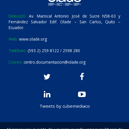
Dirección:
Av. Mariscal Antonio José de Sucre N58-63 y
Fernández Salvador Edif. Olade – San Carlos, Quito –
Ecuador.
Web:
www.olade.org
Teléfono:
(593 2) 259 8122 / 2598 280
Correo:
centro.documentacion@olade.org
Tweets by cubemediaco