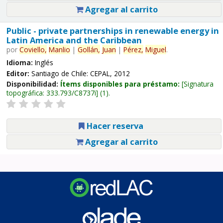
Agregar al carrito
Public - private partnerships in renewable energy in
Latin America and the Caribbean
por
Coviello,
Manlio
|
Gollán,
Juan
|
Pérez,
Miguel
.
Idioma:
Inglés
Editor:
Santiago de Chile: CEPAL, 2012
Disponibilidad:
Ítems disponibles para préstamo:
Signatura
topográfica:
333.793/C8737i
(1).
Hacer reserva
Agregar al carrito