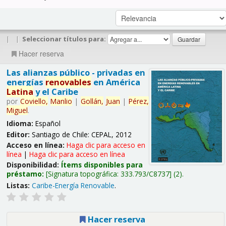
|
|
Seleccionar títulos para:
Hacer reserva
Las alianzas público - privadas en
energías
renovables
en América
Latina
y el Caribe
por
Coviello,
Manlio
|
Gollán,
Juan
|
Pérez,
Miguel
.
Idioma:
Español
Editor:
Santiago de Chile: CEPAL, 2012
Acceso en línea:
Haga clic para acceso en
línea
|
Haga clic para acceso en línea
Disponibilidad:
Ítems disponibles para
préstamo:
Signatura topográfica:
333.793/C8737
(2).
Listas:
Caribe-Energía Renovable
.
Hacer reserva