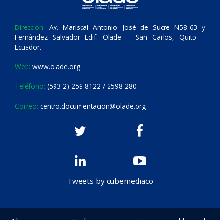
Dirección:
Av. Mariscal Antonio José de Sucre N58-63 y
Fernández Salvador Edif. Olade – San Carlos, Quito –
Ecuador.
Web:
www.olade.org
Teléfono:
(593 2) 259 8122 / 2598 280
Correo:
centro.documentacion@olade.org
Tweets by cubemediaco