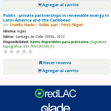
Agregar al carrito
Public - private partnerships in renewable energy in
Latin America and the Caribbean
por
Coviello,
Manlio
|
Gollán,
Juan
|
Pérez,
Miguel
.
Idioma:
Inglés
Editor:
Santiago de Chile: CEPAL, 2012
Disponibilidad:
Ítems disponibles para préstamo:
Signatura
topográfica:
333.793/C8737i
(1).
Hacer reserva
Agregar al carrito