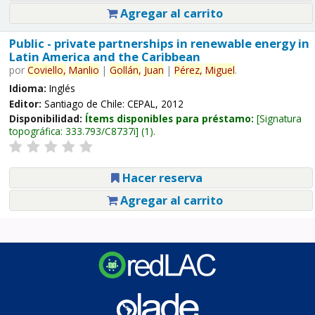
Agregar al carrito
Public - private partnerships in renewable energy in
Latin America and the Caribbean
por
Coviello,
Manlio
|
Gollán,
Juan
|
Pérez,
Miguel
.
Idioma:
Inglés
Editor:
Santiago de Chile: CEPAL, 2012
Disponibilidad:
Ítems disponibles para préstamo:
Signatura
topográfica:
333.793/C8737i
(1).
Hacer reserva
Agregar al carrito