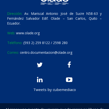
Dirección:
Av. Mariscal Antonio José de Sucre N58-63 y
Fernández Salvador Edif. Olade – San Carlos, Quito –
Ecuador.
Web:
www.olade.org
Teléfono:
(593 2) 259 8122 / 2598 280
Correo:
centro.documentacion@olade.org
Tweets by cubemediaco