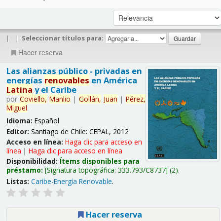
|
|
Seleccionar títulos para:
Hacer reserva
Las alianzas público - privadas en
energías
renovables
en América
Latina
y el Caribe
por
Coviello,
Manlio
|
Gollán,
Juan
|
Pérez,
Miguel
.
Idioma:
Español
Editor:
Santiago de Chile: CEPAL, 2012
Acceso en línea:
Haga clic para acceso en
línea
|
Haga clic para acceso en línea
Disponibilidad:
Ítems disponibles para
préstamo:
Signatura topográfica:
333.793/C8737
(2).
Listas:
Caribe-Energía Renovable
.
Hacer reserva