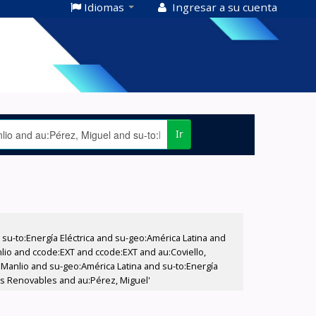
Idiomas
Ingresar a su cuenta
Ir
-to:Energía Eléctrica and su-geo:América Latina and
nlio and ccode:EXT and ccode:EXT and au:Coviello,
, Manlio and su-geo:América Latina and su-to:Energía
cos Renovables and au:Pérez, Miguel'