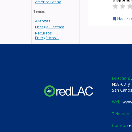
América Latina
Temas
Hacer r
Alianzas
Energía Eléctrica
Recursos
Energéticos...
Dirección:
A
N58-63 y 
San Carlos
Web:
www.
Teléfono:
Correo:
ce