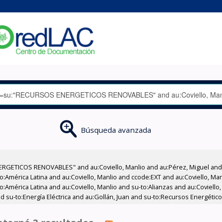
Búsqueda avanzada
GETICOS RENOVABLES" and au:Coviello, Manlio and au:Pérez, Miguel and su
eo:América Latina and au:Coviello, Manlio and ccode:EXT and au:Coviello, Ma
o:América Latina and au:Coviello, Manlio and su-to:Alianzas and au:Coviello
and su-to:Energía Eléctrica and au:Gollán, Juan and su-to:Recursos Energéti