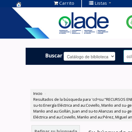
Carrito
Listas
Centro de
Documentación
OLADE -
Buscar
Inicio
›
Resultados de la búsqueda para 'ccl=su:"RECURSOS ENER
su-to:Energía Eléctrica and au:Coviello, Manlio and su-g
Manlio and au:Gollán, Juan and su-to:Alianzas and su-ge
Eléctrica and au:Coviello, Manlio and au:Pérez, Miguel 
Refinar su búsqueda