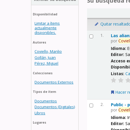
Su búsqueda re
Disponibilidad
Limitar a ítems
Quitar resaltad
actualmente
disponibles.
1.
Las alia
por
Coviel
Autores
Idioma:
E
Coviello, Manlio
Editor:
Sa
Gollán, Juan
Acceso e
Pérez, Miguel
Disponibi
Listas:
Ca
Colecciones
Documentos Externos
Hacer r
Tipos de ítem
Documentos
2.
Public -
Documentos (Digitales)
por
Coviel
Libros
Idioma:
I
Lugares
Editor:
Sa
Disponibi