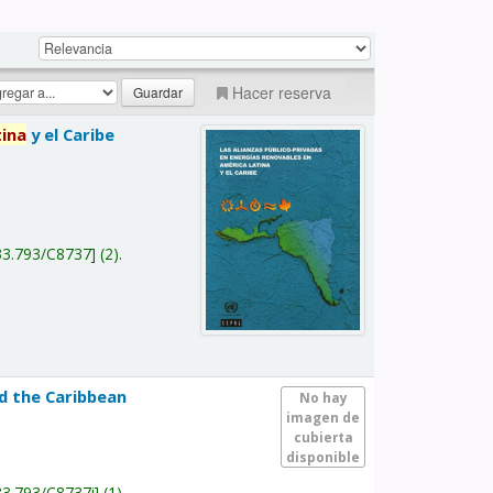
Hacer reserva
tina
y el Caribe
a
33.793/C8737
(2).
nd the Caribbean
No hay
imagen de
cubierta
disponible
33.793/C8737i
(1).