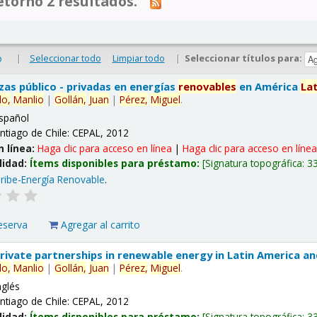
tornó 2 resultados.
|
Seleccionar todo
Limpiar todo
|
Seleccionar títulos para:
o
nzas público - privadas en energías
renovables
en América
La
lo,
Manlio
|
Gollán,
Juan
|
Pérez,
Miguel
.
spañol
ntiago de Chile: CEPAL, 2012
n línea:
Haga clic para acceso en línea
|
Haga clic para acceso en líne
lidad:
Ítems disponibles para préstamo:
Signatura topográfica:
3
ribe-Energía Renovable
.
eserva
Agregar al carrito
 private partnerships in renewable energy in Latin America a
lo,
Manlio
|
Gollán,
Juan
|
Pérez,
Miguel
.
nglés
ntiago de Chile: CEPAL, 2012
lidad:
Ítems disponibles para préstamo:
Signatura topográfica:
3