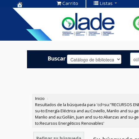
Carrito
Listas
Centro de
Documentación
OLADE -
Buscar
Inicio
›
Resultados de la búsqueda para 'ccl=su:"RECURSOS ENER
su-to:Energía Eléctrica and au:Coviello, Manlio and su-g
Manlio and au:Gollán, Juan and su-to:Alianzas and su-g
to:Recursos Energéticos Renovables'
Refinar su búsqueda