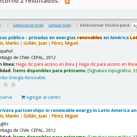
tornó 2 resultados.
|
Seleccionar todo
Limpiar todo
|
Seleccionar títulos para:
o
nzas público - privadas en energías
renovables
en América
La
lo,
Manlio
|
Gollán,
Juan
|
Pérez,
Miguel
.
spañol
ntiago de Chile: CEPAL, 2012
n línea:
Haga clic para acceso en línea
|
Haga clic para acceso en líne
lidad:
Ítems disponibles para préstamo:
Signatura topográfica:
3
ribe-Energía Renovable
.
eserva
Agregar al carrito
 private partnerships in renewable energy in Latin America a
lo,
Manlio
|
Gollán,
Juan
|
Pérez,
Miguel
.
nglés
ntiago de Chile: CEPAL, 2012
lidad:
Ítems disponibles para préstamo:
Signatura topográfica:
3