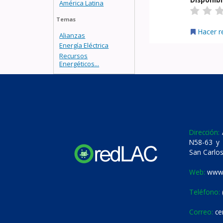
América Latina
Temas
Hacer r
Alianzas
Energía Eléctrica
Recursos
Energéticos...
Dirección:
A
N58-63 y 
San Carlos
Web:
www.
Teléfono:
Correo:
ce