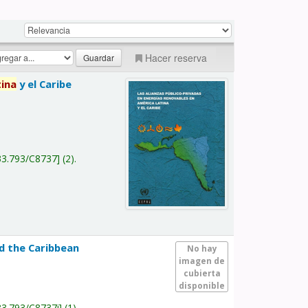
Hacer reserva
tina
y el Caribe
a
33.793/C8737
(2).
nd the Caribbean
No hay
imagen de
cubierta
disponible
33.793/C8737i
(1).