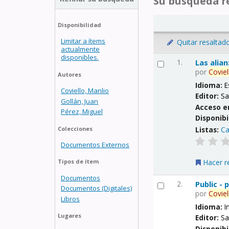
Su búsqueda re
Disponibilidad
Limitar a ítems
Quitar resaltad
actualmente
disponibles.
1.
Las alia
por
Coviel
Autores
Idioma:
E
Coviello, Manlio
Editor:
Sa
Gollán, Juan
Acceso e
Pérez, Miguel
Disponibi
Listas:
Ca
Colecciones
Documentos Externos
Hacer r
Tipos de ítem
Documentos
2.
Public -
Documentos (Digitales)
por
Coviel
Libros
Idioma:
I
Lugares
Editor:
Sa
Disponibi