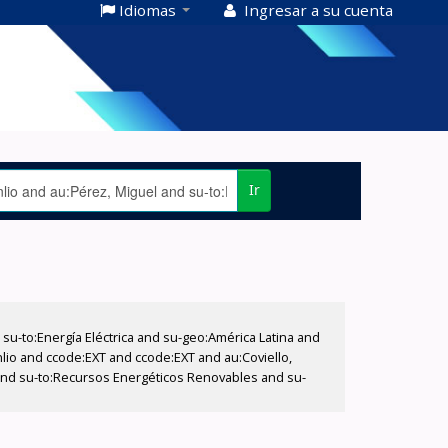
Idiomas
Ingresar a su cuenta
Ir
-to:Energía Eléctrica and su-geo:América Latina and
nlio and ccode:EXT and ccode:EXT and au:Coviello,
s and su-to:Recursos Energéticos Renovables and su-