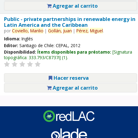
Agregar al carrito
Public - private partnerships in renewable energy in
Latin America and the Caribbean
por
Coviello,
Manlio
|
Gollán,
Juan
|
Pérez,
Miguel
.
Idioma:
Inglés
Editor:
Santiago de Chile: CEPAL, 2012
Disponibilidad:
Ítems disponibles para préstamo:
Signatura
topográfica:
333.793/C8737i
(1).
Hacer reserva
Agregar al carrito