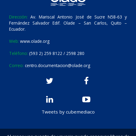
Dirección:
Av. Mariscal Antonio José de Sucre N58-63 y
Fernández Salvador Edif. Olade – San Carlos, Quito –
Ecuador.
Web:
www.olade.org
Teléfono:
(593 2) 259 8122 / 2598 280
Correo:
centro.documentacion@olade.org
Tweets by cubemediaco