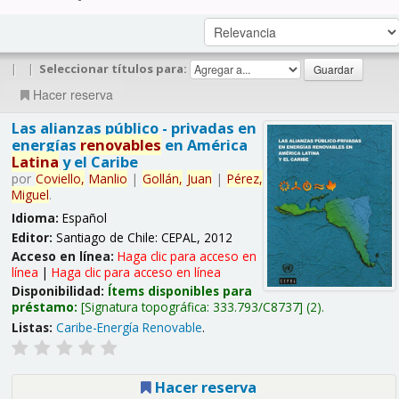
|
|
Seleccionar títulos para:
Hacer reserva
Las alianzas público - privadas en
energías
renovables
en América
Latina
y el Caribe
por
Coviello,
Manlio
|
Gollán,
Juan
|
Pérez,
Miguel
.
Idioma:
Español
Editor:
Santiago de Chile: CEPAL, 2012
Acceso en línea:
Haga clic para acceso en
línea
|
Haga clic para acceso en línea
Disponibilidad:
Ítems disponibles para
préstamo:
Signatura topográfica:
333.793/C8737
(2).
Listas:
Caribe-Energía Renovable
.
Hacer reserva