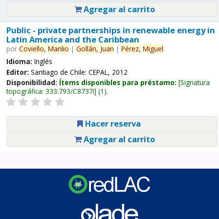
Agregar al carrito
Public - private partnerships in renewable energy in
Latin America and the Caribbean
por
Coviello,
Manlio
|
Gollán,
Juan
|
Pérez,
Miguel
.
Idioma:
Inglés
Editor:
Santiago de Chile: CEPAL, 2012
Disponibilidad:
Ítems disponibles para préstamo:
Signatura
topográfica:
333.793/C8737i
(1).
Hacer reserva
Agregar al carrito