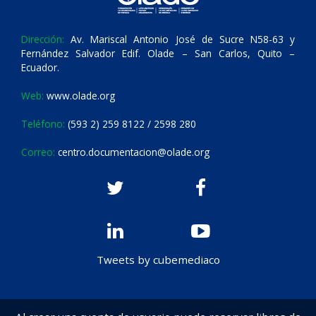
Dirección:
Av. Mariscal Antonio José de Sucre N58-63 y
Fernández Salvador Edif. Olade – San Carlos, Quito –
Ecuador.
Web:
www.olade.org
Teléfono:
(593 2) 259 8122 / 2598 280
Correo:
centro.documentacion@olade.org
Tweets by cubemediaco