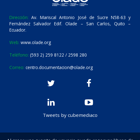
Dirección:
Av. Mariscal Antonio José de Sucre N58-63 y
Fernández Salvador Edif. Olade – San Carlos, Quito –
Ecuador.
Web:
www.olade.org
Teléfono:
(593 2) 259 8122 / 2598 280
Correo:
centro.documentacion@olade.org
Tweets by cubemediaco