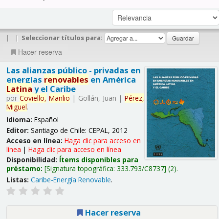
|
|
Seleccionar títulos para:
Hacer reserva
Las alianzas público - privadas en
energías
renovables
en América
Latina
y el Caribe
por
Coviello,
Manlio
|
Gollán, Juan
|
Pérez,
Miguel
.
Idioma:
Español
Editor:
Santiago de Chile: CEPAL, 2012
Acceso en línea:
Haga clic para acceso en
línea
|
Haga clic para acceso en línea
Disponibilidad:
Ítems disponibles para
préstamo:
Signatura topográfica:
333.793/C8737
(2).
Listas:
Caribe-Energía Renovable
.
Hacer reserva