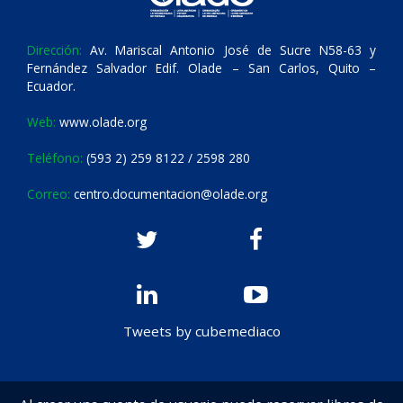
Dirección:
Av. Mariscal Antonio José de Sucre N58-63 y
Fernández Salvador Edif. Olade – San Carlos, Quito –
Ecuador.
Web:
www.olade.org
Teléfono:
(593 2) 259 8122 / 2598 280
Correo:
centro.documentacion@olade.org
Tweets by cubemediaco