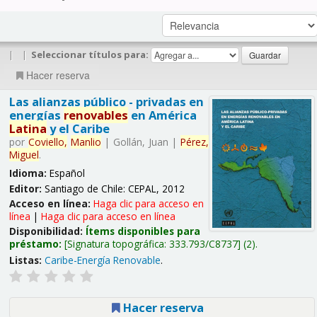
|
|
Seleccionar títulos para:
Hacer reserva
Las alianzas público - privadas en
energías
renovables
en América
Latina
y el Caribe
por
Coviello,
Manlio
|
Gollán, Juan
|
Pérez,
Miguel
.
Idioma:
Español
Editor:
Santiago de Chile: CEPAL, 2012
Acceso en línea:
Haga clic para acceso en
línea
|
Haga clic para acceso en línea
Disponibilidad:
Ítems disponibles para
préstamo:
Signatura topográfica:
333.793/C8737
(2).
Listas:
Caribe-Energía Renovable
.
Hacer reserva