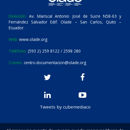
Dirección:
Av. Mariscal Antonio José de Sucre N58-63 y
Fernández Salvador Edif. Olade – San Carlos, Quito –
Ecuador.
Web:
www.olade.org
Teléfono:
(593 2) 259 8122 / 2598 280
Correo:
centro.documentacion@olade.org
Tweets by cubemediaco