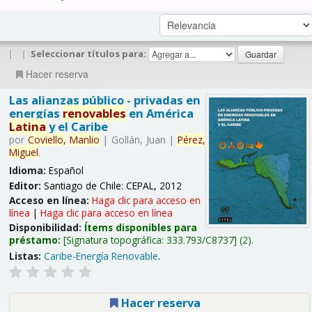
|
|
Seleccionar títulos para:
Hacer reserva
Las alianzas público - privadas en
energías
renovables
en América
Latina
y el Caribe
por
Coviello,
Manlio
|
Gollán, Juan
|
Pérez,
Miguel
.
Idioma:
Español
Editor:
Santiago de Chile: CEPAL, 2012
Acceso en línea:
Haga clic para acceso en
línea
|
Haga clic para acceso en línea
Disponibilidad:
Ítems disponibles para
préstamo:
Signatura topográfica:
333.793/C8737
(2).
Listas:
Caribe-Energía Renovable
.
Hacer reserva