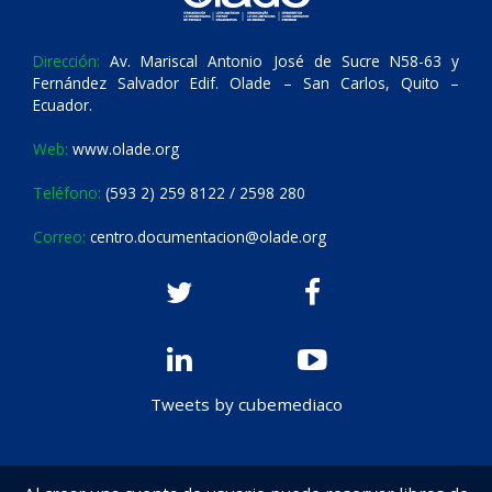
Dirección:
Av. Mariscal Antonio José de Sucre N58-63 y
Fernández Salvador Edif. Olade – San Carlos, Quito –
Ecuador.
Web:
www.olade.org
Teléfono:
(593 2) 259 8122 / 2598 280
Correo:
centro.documentacion@olade.org
Tweets by cubemediaco