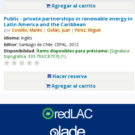
Agregar al carrito
Public - private partnerships in renewable energy in
Latin America and the Caribbean
por
Coviello,
Manlio
|
Gollán,
Juan
|
Pérez,
Miguel
.
Idioma:
Inglés
Editor:
Santiago de Chile: CEPAL, 2012
Disponibilidad:
Ítems disponibles para préstamo:
Signatura
topográfica:
333.793/C8737i
(1).
Hacer reserva
Agregar al carrito