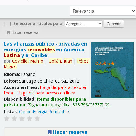
|
|
Seleccionar títulos para:
Hacer reserva
Las alianzas público - privadas en
energías
renovables
en América
Latina
y el Caribe
por
Coviello,
Manlio
|
Gollán,
Juan
|
Pérez,
Miguel
.
Idioma:
Español
Editor:
Santiago de Chile: CEPAL, 2012
Acceso en línea:
Haga clic para acceso en
línea
|
Haga clic para acceso en línea
Disponibilidad:
Ítems disponibles para
préstamo:
Signatura topográfica:
333.793/C8737
(2).
Listas:
Caribe-Energía Renovable
.
Hacer reserva