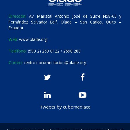
Dirección:
Av. Mariscal Antonio José de Sucre N58-63 y
Fernández Salvador Edif. Olade – San Carlos, Quito –
Ecuador.
Web:
www.olade.org
Teléfono:
(593 2) 259 8122 / 2598 280
Correo:
centro.documentacion@olade.org
Tweets by cubemediaco