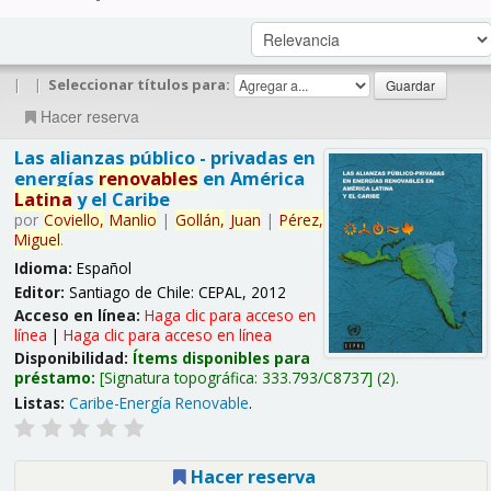
|
|
Seleccionar títulos para:
Hacer reserva
Las alianzas público - privadas en
energías
renovables
en América
Latina
y el Caribe
por
Coviello,
Manlio
|
Gollán,
Juan
|
Pérez,
Miguel
.
Idioma:
Español
Editor:
Santiago de Chile: CEPAL, 2012
Acceso en línea:
Haga clic para acceso en
línea
|
Haga clic para acceso en línea
Disponibilidad:
Ítems disponibles para
préstamo:
Signatura topográfica:
333.793/C8737
(2).
Listas:
Caribe-Energía Renovable
.
Hacer reserva