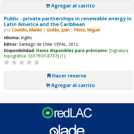
Agregar al carrito
Public - private partnerships in renewable energy in
Latin America and the Caribbean
por
Coviello,
Manlio
|
Gollán,
Juan
|
Pérez,
Miguel
.
Idioma:
Inglés
Editor:
Santiago de Chile: CEPAL, 2012
Disponibilidad:
Ítems disponibles para préstamo:
Signatura
topográfica:
333.793/C8737i
(1).
Hacer reserva
Agregar al carrito