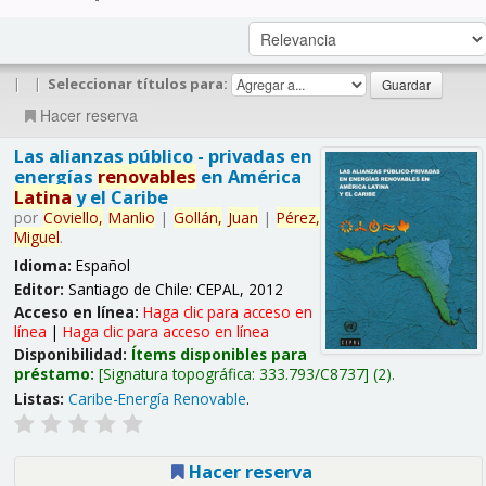
|
|
Seleccionar títulos para:
Hacer reserva
Las alianzas público - privadas en
energías
renovables
en América
Latina
y el Caribe
por
Coviello,
Manlio
|
Gollán,
Juan
|
Pérez,
Miguel
.
Idioma:
Español
Editor:
Santiago de Chile: CEPAL, 2012
Acceso en línea:
Haga clic para acceso en
línea
|
Haga clic para acceso en línea
Disponibilidad:
Ítems disponibles para
préstamo:
Signatura topográfica:
333.793/C8737
(2).
Listas:
Caribe-Energía Renovable
.
Hacer reserva