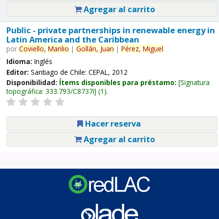
Agregar al carrito
Public - private partnerships in renewable energy in
Latin America and the Caribbean
por
Coviello,
Manlio
|
Gollán,
Juan
|
Pérez,
Miguel
.
Idioma:
Inglés
Editor:
Santiago de Chile: CEPAL, 2012
Disponibilidad:
Ítems disponibles para préstamo:
Signatura
topográfica:
333.793/C8737i
(1).
Hacer reserva
Agregar al carrito