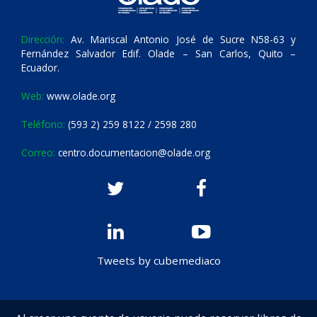
Dirección:
Av. Mariscal Antonio José de Sucre N58-63 y
Fernández Salvador Edif. Olade – San Carlos, Quito –
Ecuador.
Web:
www.olade.org
Teléfono:
(593 2) 259 8122 / 2598 280
Correo:
centro.documentacion@olade.org
Tweets by cubemediaco