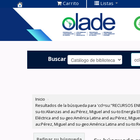
Carrito
Listas
Centro de
Documentación
OLADE -
Buscar
Inicio
›
Resultados de la búsqueda para 'ccl=su:"RECURSOS ENER
su-to:Alianzas and au:Pérez, Miguel and su-to:Energía 
Eléctrica and su-geo:América Latina and au:Pérez, Migue
au:Pérez, Miguel and su-geo:América Latina and su-to:R
Refinar su búsqueda