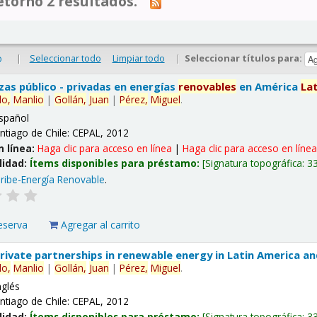
tornó 2 resultados.
|
Seleccionar todo
Limpiar todo
|
Seleccionar títulos para:
o
nzas público - privadas en energías
renovables
en América
La
lo,
Manlio
|
Gollán,
Juan
|
Pérez,
Miguel
.
spañol
ntiago de Chile: CEPAL, 2012
n línea:
Haga clic para acceso en línea
|
Haga clic para acceso en líne
lidad:
Ítems disponibles para préstamo:
Signatura topográfica:
3
ribe-Energía Renovable
.
eserva
Agregar al carrito
 private partnerships in renewable energy in Latin America a
lo,
Manlio
|
Gollán,
Juan
|
Pérez,
Miguel
.
nglés
ntiago de Chile: CEPAL, 2012
lidad:
Ítems disponibles para préstamo:
Signatura topográfica:
3