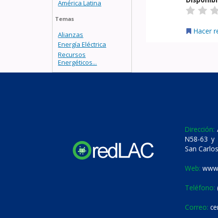
América Latina
Temas
Hacer r
Alianzas
Energía Eléctrica
Recursos
Energéticos...
Dirección:
A
N58-63 y 
San Carlos
Web:
www.
Teléfono:
Correo:
ce