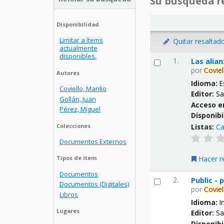
Su búsqueda re
Disponibilidad
Limitar a ítems
Quitar resaltad
actualmente
disponibles.
1.
Las alia
por
Coviel
Autores
Idioma:
E
Coviello, Manlio
Editor:
Sa
Gollán, Juan
Acceso e
Pérez, Miguel
Disponibi
Listas:
Ca
Colecciones
Documentos Externos
Hacer r
Tipos de ítem
Documentos
2.
Public -
Documentos (Digitales)
por
Coviel
Libros
Idioma:
I
Lugares
Editor:
Sa
Disponibi