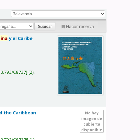
Hacer reserva
tina
y el Caribe
a
33.793/C8737
(2).
nd the Caribbean
No hay
imagen de
cubierta
disponible
33.793/C8737i
(1).