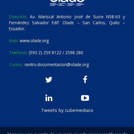
Dirección:
Av. Mariscal Antonio José de Sucre N58-63 y
Fernández Salvador Edif. Olade – San Carlos, Quito –
Ecuador.
Web:
www.olade.org
Teléfono:
(593 2) 259 8122 / 2598 280
Correo:
centro.documentacion@olade.org
Tweets by cubemediaco