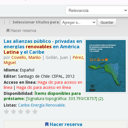
|
|
Seleccionar títulos para:
Hacer reserva
Las alianzas público - privadas en
energías
renovables
en América
Latina
y el Caribe
por
Coviello,
Manlio
|
Gollán, Juan
|
Pérez,
Miguel
.
Idioma:
Español
Editor:
Santiago de Chile: CEPAL, 2012
Acceso en línea:
Haga clic para acceso en
línea
|
Haga clic para acceso en línea
Disponibilidad:
Ítems disponibles para
préstamo:
Signatura topográfica:
333.793/C8737
(2).
Listas:
Caribe-Energía Renovable
.
Hacer reserva