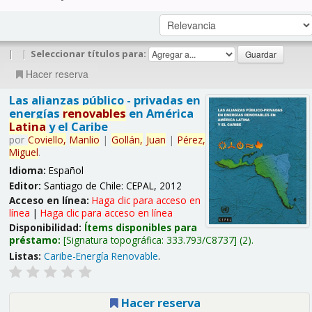
|
|
Seleccionar títulos para:
Hacer reserva
Las alianzas público - privadas en
energías
renovables
en América
Latina
y el Caribe
por
Coviello,
Manlio
|
Gollán,
Juan
|
Pérez,
Miguel
.
Idioma:
Español
Editor:
Santiago de Chile: CEPAL, 2012
Acceso en línea:
Haga clic para acceso en
línea
|
Haga clic para acceso en línea
Disponibilidad:
Ítems disponibles para
préstamo:
Signatura topográfica:
333.793/C8737
(2).
Listas:
Caribe-Energía Renovable
.
Hacer reserva