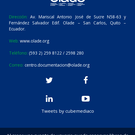
Dirección:
Av. Mariscal Antonio José de Sucre N58-63 y
Fernández Salvador Edif. Olade – San Carlos, Quito –
Ecuador.
Web:
www.olade.org
Teléfono:
(593 2) 259 8122 / 2598 280
Correo:
centro.documentacion@olade.org
Tweets by cubemediaco