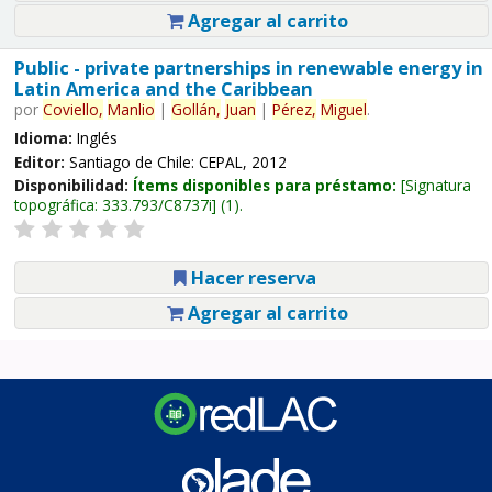
Agregar al carrito
Public - private partnerships in renewable energy in
Latin America and the Caribbean
por
Coviello,
Manlio
|
Gollán,
Juan
|
Pérez,
Miguel
.
Idioma:
Inglés
Editor:
Santiago de Chile: CEPAL, 2012
Disponibilidad:
Ítems disponibles para préstamo:
Signatura
topográfica:
333.793/C8737i
(1).
Hacer reserva
Agregar al carrito