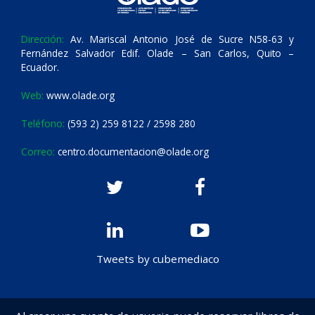
Dirección:
Av. Mariscal Antonio José de Sucre N58-63 y
Fernández Salvador Edif. Olade – San Carlos, Quito –
Ecuador.
Web:
www.olade.org
Teléfono:
(593 2) 259 8122 / 2598 280
Correo:
centro.documentacion@olade.org
Tweets by cubemediaco