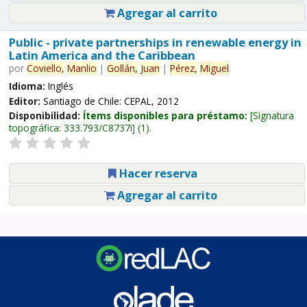
Agregar al carrito
Public - private partnerships in renewable energy in
Latin America and the Caribbean
por
Coviello,
Manlio
|
Gollán,
Juan
|
Pérez,
Miguel
.
Idioma:
Inglés
Editor:
Santiago de Chile: CEPAL, 2012
Disponibilidad:
Ítems disponibles para préstamo:
Signatura
topográfica:
333.793/C8737i
(1).
Hacer reserva
Agregar al carrito