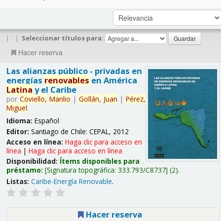
|
|
Seleccionar títulos para:
Hacer reserva
Las alianzas público - privadas en
energías
renovables
en América
Latina
y el Caribe
por
Coviello,
Manlio
|
Gollán,
Juan
|
Pérez,
Miguel
.
Idioma:
Español
Editor:
Santiago de Chile: CEPAL, 2012
Acceso en línea:
Haga clic para acceso en
línea
|
Haga clic para acceso en línea
Disponibilidad:
Ítems disponibles para
préstamo:
Signatura topográfica:
333.793/C8737
(2).
Listas:
Caribe-Energía Renovable
.
Hacer reserva