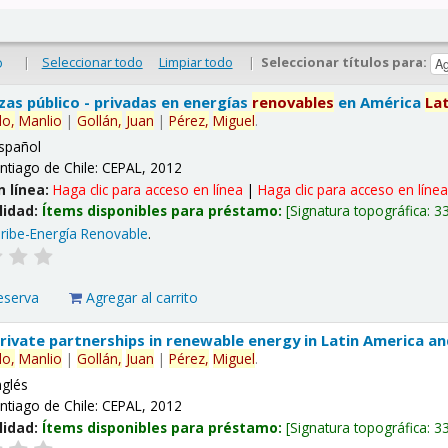
|
Seleccionar todo
Limpiar todo
|
Seleccionar títulos para:
o
nzas público - privadas en energías
renovables
en América
La
lo,
Manlio
|
Gollán,
Juan
|
Pérez,
Miguel
.
spañol
ntiago de Chile: CEPAL, 2012
n línea:
Haga clic para acceso en línea
|
Haga clic para acceso en líne
lidad:
Ítems disponibles para préstamo:
Signatura topográfica:
3
ribe-Energía Renovable
.
eserva
Agregar al carrito
 private partnerships in renewable energy in Latin America a
lo,
Manlio
|
Gollán,
Juan
|
Pérez,
Miguel
.
nglés
ntiago de Chile: CEPAL, 2012
lidad:
Ítems disponibles para préstamo:
Signatura topográfica:
3