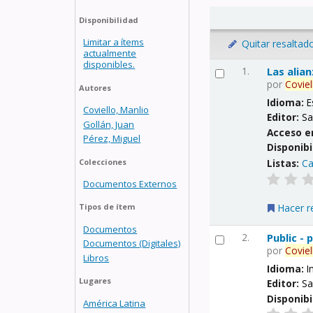
Disponibilidad
Limitar a ítems
Quitar resaltad
actualmente
disponibles.
1.
Las alia
por
Coviel
Autores
Idioma:
E
Coviello, Manlio
Editor:
Sa
Gollán, Juan
Acceso e
Pérez, Miguel
Disponibi
Listas:
Ca
Colecciones
Documentos Externos
Hacer r
Tipos de ítem
Documentos
2.
Public -
Documentos (Digitales)
por
Coviel
Libros
Idioma:
I
Lugares
Editor:
Sa
Disponibi
América Latina