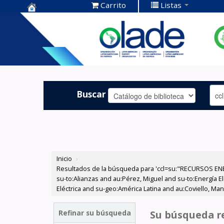
Carrito
Listas
Centro de
Documentación
OLADE -
Buscar
Inicio
›
Resultados de la búsqueda para 'ccl=su:"RECURSOS ENER
su-to:Alianzas and au:Pérez, Miguel and su-to:Energía 
Eléctrica and su-geo:América Latina and au:Coviello, Ma
Refinar su búsqueda
Su búsqueda re