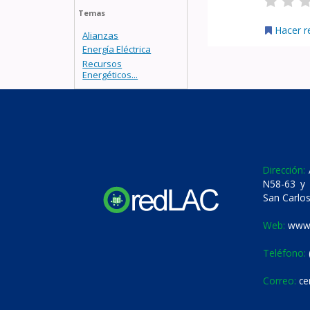
Temas
Hacer r
Alianzas
Energía Eléctrica
Recursos
Energéticos...
Dirección:
A
N58-63 y 
San Carlos
Web:
www.
Teléfono:
Correo:
ce