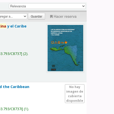
Hacer reserva
tina
y el Caribe
a
33.793/C8737
(2).
nd the Caribbean
No hay
imagen de
cubierta
disponible
33.793/C8737i
(1).