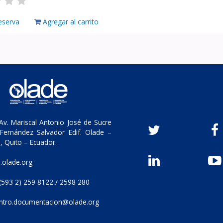
eserva
Agregar al carrito
v. Mariscal Antonio José de Sucre
Fernández Salvador Edif. Olade –
, Quito – Ecuador.
olade.org
(593 2) 259 8122 / 2598 280
ntro.documentacion@olade.org