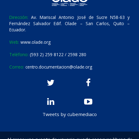
Dirección:
Av. Mariscal Antonio José de Sucre N58-63 y
Fernández Salvador Edif. Olade – San Carlos, Quito –
Ecuador.
Web:
www.olade.org
Teléfono:
(593 2) 259 8122 / 2598 280
Correo:
centro.documentacion@olade.org
Tweets by cubemediaco