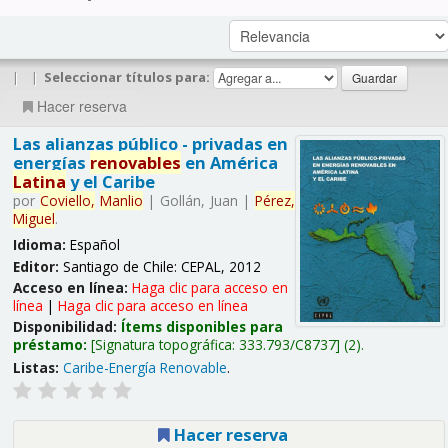
|
|
Seleccionar títulos para:
Hacer reserva
Las alianzas público - privadas en
energías
renovables
en América
Latina
y el Caribe
por
Coviello,
Manlio
|
Gollán, Juan
|
Pérez,
Miguel
.
Idioma:
Español
Editor:
Santiago de Chile: CEPAL, 2012
Acceso en línea:
Haga clic para acceso en
línea
|
Haga clic para acceso en línea
Disponibilidad:
Ítems disponibles para
préstamo:
Signatura topográfica:
333.793/C8737
(2).
Listas:
Caribe-Energía Renovable
.
Hacer reserva