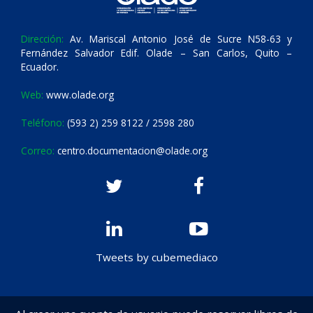
Dirección:
Av. Mariscal Antonio José de Sucre N58-63 y
Fernández Salvador Edif. Olade – San Carlos, Quito –
Ecuador.
Web:
www.olade.org
Teléfono:
(593 2) 259 8122 / 2598 280
Correo:
centro.documentacion@olade.org
Tweets by cubemediaco