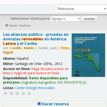
|
|
Seleccionar títulos para:
Hacer reserva
Las alianzas público - privadas en
energías
renovables
en América
Latina
y el Caribe
por
Coviello,
Manlio
|
Gollán, Juan
|
Pérez,
Miguel
.
Idioma:
Español
Editor:
Santiago de Chile: CEPAL, 2012
Acceso en línea:
Haga clic para acceso en
línea
|
Haga clic para acceso en línea
Disponibilidad:
Ítems disponibles para
préstamo:
Signatura topográfica:
333.793/C8737
(2).
Listas:
Caribe-Energía Renovable
.
Hacer reserva