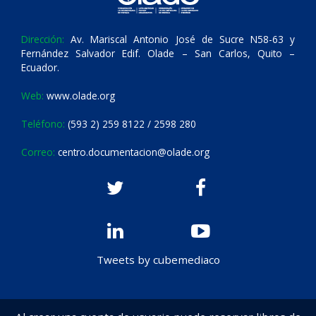
Dirección:
Av. Mariscal Antonio José de Sucre N58-63 y
Fernández Salvador Edif. Olade – San Carlos, Quito –
Ecuador.
Web:
www.olade.org
Teléfono:
(593 2) 259 8122 / 2598 280
Correo:
centro.documentacion@olade.org
Tweets by cubemediaco