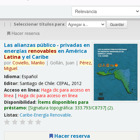
|
|
Seleccionar títulos para:
Hacer reserva
Las alianzas público - privadas en
energías
renovables
en América
Latina
y el Caribe
por
Coviello,
Manlio
|
Gollán, Juan
|
Pérez,
Miguel
.
Idioma:
Español
Editor:
Santiago de Chile: CEPAL, 2012
Acceso en línea:
Haga clic para acceso en
línea
|
Haga clic para acceso en línea
Disponibilidad:
Ítems disponibles para
préstamo:
Signatura topográfica:
333.793/C8737
(2).
Listas:
Caribe-Energía Renovable
.
Hacer reserva