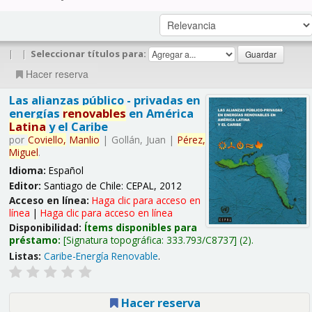
|
|
Seleccionar títulos para:
Hacer reserva
Las alianzas público - privadas en
energías
renovables
en América
Latina
y el Caribe
por
Coviello,
Manlio
|
Gollán, Juan
|
Pérez,
Miguel
.
Idioma:
Español
Editor:
Santiago de Chile: CEPAL, 2012
Acceso en línea:
Haga clic para acceso en
línea
|
Haga clic para acceso en línea
Disponibilidad:
Ítems disponibles para
préstamo:
Signatura topográfica:
333.793/C8737
(2).
Listas:
Caribe-Energía Renovable
.
Hacer reserva