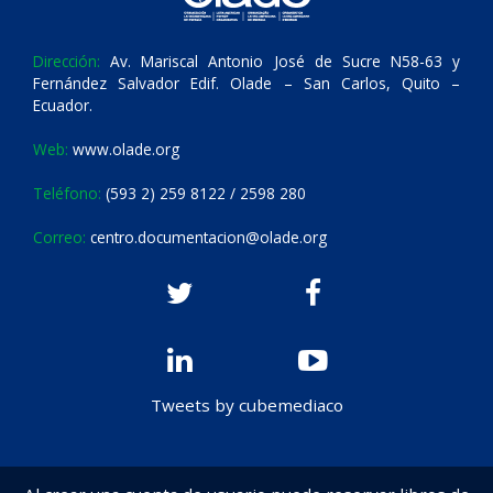
Dirección:
Av. Mariscal Antonio José de Sucre N58-63 y
Fernández Salvador Edif. Olade – San Carlos, Quito –
Ecuador.
Web:
www.olade.org
Teléfono:
(593 2) 259 8122 / 2598 280
Correo:
centro.documentacion@olade.org
Tweets by cubemediaco