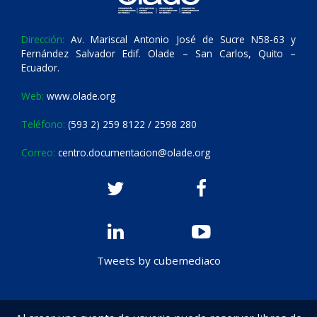
Dirección:
Av. Mariscal Antonio José de Sucre N58-63 y
Fernández Salvador Edif. Olade – San Carlos, Quito –
Ecuador.
Web:
www.olade.org
Teléfono:
(593 2) 259 8122 / 2598 280
Correo:
centro.documentacion@olade.org
Tweets by cubemediaco