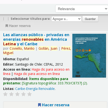
|
|
Seleccionar títulos para:
Hacer reserva
Las alianzas público - privadas en
energías
renovables
en América
Latina
y el Caribe
por
Coviello,
Manlio
|
Gollán,
Juan
|
Pérez,
Miguel
.
Idioma:
Español
Editor:
Santiago de Chile: CEPAL, 2012
Acceso en línea:
Haga clic para acceso en
línea
|
Haga clic para acceso en línea
Disponibilidad:
Ítems disponibles para
préstamo:
Signatura topográfica:
333.793/C8737
(2).
Listas:
Caribe-Energía Renovable
.
Hacer reserva