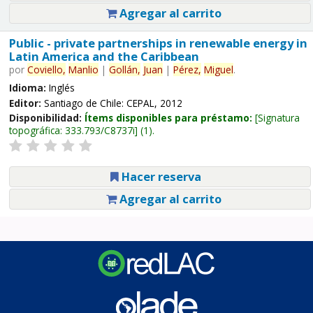
Agregar al carrito
Public - private partnerships in renewable energy in
Latin America and the Caribbean
por
Coviello,
Manlio
|
Gollán,
Juan
|
Pérez,
Miguel
.
Idioma:
Inglés
Editor:
Santiago de Chile: CEPAL, 2012
Disponibilidad:
Ítems disponibles para préstamo:
Signatura
topográfica:
333.793/C8737i
(1).
Hacer reserva
Agregar al carrito