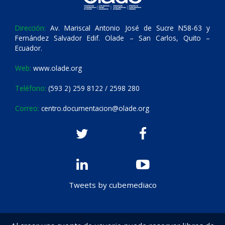
Dirección:
Av. Mariscal Antonio José de Sucre N58-63 y
Fernández Salvador Edif. Olade – San Carlos, Quito –
Ecuador.
Web:
www.olade.org
Teléfono:
(593 2) 259 8122 / 2598 280
Correo:
centro.documentacion@olade.org
Tweets by cubemediaco