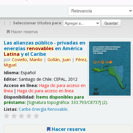
|
|
Seleccionar títulos para:
Hacer reserva
Las alianzas público - privadas en
energías
renovables
en América
Latina
y el Caribe
por
Coviello,
Manlio
|
Gollán,
Juan
|
Pérez,
Miguel
.
Idioma:
Español
Editor:
Santiago de Chile: CEPAL, 2012
Acceso en línea:
Haga clic para acceso en
línea
|
Haga clic para acceso en línea
Disponibilidad:
Ítems disponibles para
préstamo:
Signatura topográfica:
333.793/C8737
(2).
Listas:
Caribe-Energía Renovable
.
Hacer reserva