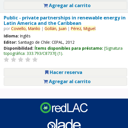
Agregar al carrito
Public - private partnerships in renewable energy in
Latin America and the Caribbean
por
Coviello,
Manlio
|
Gollán,
Juan
|
Pérez,
Miguel
.
Idioma:
Inglés
Editor:
Santiago de Chile: CEPAL, 2012
Disponibilidad:
Ítems disponibles para préstamo:
Signatura
topográfica:
333.793/C8737i
(1).
Hacer reserva
Agregar al carrito