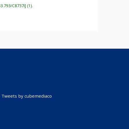
33.793/C8737i
(1).
Tweets by cubemediaco