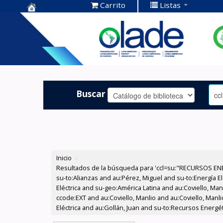
Carrito
Listas
Centro de
Documentación
OLADE -
Buscar
Inicio
›
Resultados de la búsqueda para 'ccl=su:"RECURSOS ENER
su-to:Alianzas and au:Pérez, Miguel and su-to:Energía 
Eléctrica and su-geo:América Latina and au:Coviello, Ma
ccode:EXT and au:Coviello, Manlio and au:Coviello, Manli
Eléctrica and au:Gollán, Juan and su-to:Recursos Energ