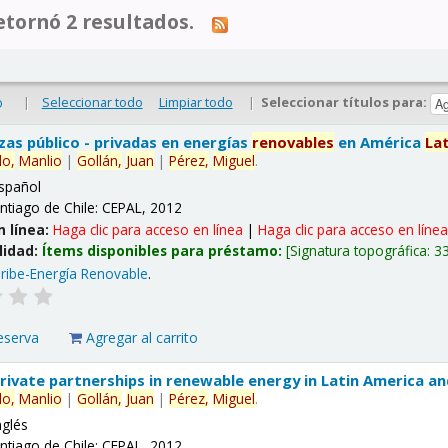
tornó 2 resultados.
|
Seleccionar todo
Limpiar todo
|
Seleccionar títulos para:
o
nzas público - privadas en energías
renovables
en América
La
lo,
Manlio
|
Gollán,
Juan
|
Pérez,
Miguel
.
spañol
ntiago de Chile: CEPAL, 2012
n línea:
Haga clic para acceso en línea
|
Haga clic para acceso en líne
lidad:
Ítems disponibles para préstamo:
Signatura topográfica:
3
ribe-Energía Renovable
.
eserva
Agregar al carrito
 private partnerships in renewable energy in Latin America a
lo,
Manlio
|
Gollán,
Juan
|
Pérez,
Miguel
.
nglés
ntiago de Chile: CEPAL, 2012