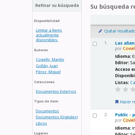
Refinar su búsqueda
Su búsqueda re
Disponibilidad
Limitar a ítems
Quitar resaltad
actualmente
disponibles.
1.
Las alia
por
Coviel
Autores
Idioma:
E
Coviello, Manlio
Editor:
Sa
Gollán, Juan
Acceso e
Pérez, Miguel
Disponibi
Listas:
Ca
Colecciones
Documentos Externos
Hacer r
Tipos de ítem
Documentos
2.
Public -
Documentos (Digitales)
por
Coviel
Libros
Idioma:
I
Lugares
Editor:
Sa