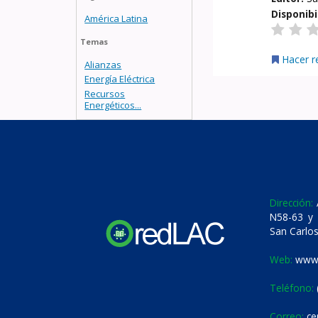
Disponibi
América Latina
Temas
Hacer r
Alianzas
Energía Eléctrica
Recursos
Energéticos...
Dirección:
A
N58-63 y 
San Carlos
Web:
www.
Teléfono:
Correo:
ce