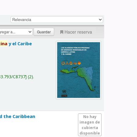
Hacer reserva
tina
y el Caribe
a
33.793/C8737
(2).
nd the Caribbean
No hay
imagen de
cubierta
disponible