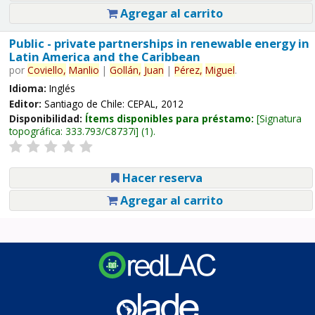
Agregar al carrito
Public - private partnerships in renewable energy in
Latin America and the Caribbean
por
Coviello,
Manlio
|
Gollán,
Juan
|
Pérez,
Miguel
.
Idioma:
Inglés
Editor:
Santiago de Chile: CEPAL, 2012
Disponibilidad:
Ítems disponibles para préstamo:
Signatura
topográfica:
333.793/C8737i
(1).
Hacer reserva
Agregar al carrito