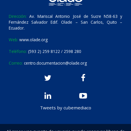
Dirección:
Av. Mariscal Antonio José de Sucre N58-63 y
Fernández Salvador Edif. Olade – San Carlos, Quito –
Ecuador.
Web:
www.olade.org
Teléfono:
(593 2) 259 8122 / 2598 280
Correo:
centro.documentacion@olade.org
Tweets by cubemediaco