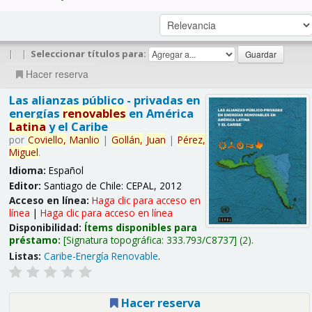
|
|
Seleccionar títulos para:
Hacer reserva
Las alianzas público - privadas en
energías
renovables
en América
Latina
y el Caribe
por
Coviello,
Manlio
|
Gollán,
Juan
|
Pérez,
Miguel
.
Idioma:
Español
Editor:
Santiago de Chile: CEPAL, 2012
Acceso en línea:
Haga clic para acceso en
línea
|
Haga clic para acceso en línea
Disponibilidad:
Ítems disponibles para
préstamo:
Signatura topográfica:
333.793/C8737
(2).
Listas:
Caribe-Energía Renovable
.
Hacer reserva