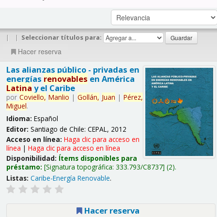
|
|
Seleccionar títulos para:
Hacer reserva
Las alianzas público - privadas en
energías
renovables
en América
Latina
y el Caribe
por
Coviello,
Manlio
|
Gollán,
Juan
|
Pérez,
Miguel
.
Idioma:
Español
Editor:
Santiago de Chile: CEPAL, 2012
Acceso en línea:
Haga clic para acceso en
línea
|
Haga clic para acceso en línea
Disponibilidad:
Ítems disponibles para
préstamo:
Signatura topográfica:
333.793/C8737
(2).
Listas:
Caribe-Energía Renovable
.
Hacer reserva