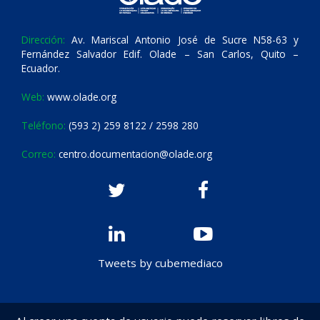
Dirección:
Av. Mariscal Antonio José de Sucre N58-63 y
Fernández Salvador Edif. Olade – San Carlos, Quito –
Ecuador.
Web:
www.olade.org
Teléfono:
(593 2) 259 8122 / 2598 280
Correo:
centro.documentacion@olade.org
Tweets by cubemediaco