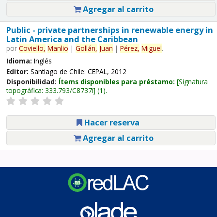
Agregar al carrito
Public - private partnerships in renewable energy in
Latin America and the Caribbean
por
Coviello,
Manlio
|
Gollán,
Juan
|
Pérez,
Miguel
.
Idioma:
Inglés
Editor:
Santiago de Chile: CEPAL, 2012
Disponibilidad:
Ítems disponibles para préstamo:
Signatura
topográfica:
333.793/C8737i
(1).
Hacer reserva
Agregar al carrito