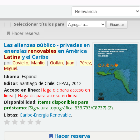
|
|
Seleccionar títulos para:
Hacer reserva
Las alianzas público - privadas en
energías
renovables
en América
Latina
y el Caribe
por
Coviello,
Manlio
|
Gollán,
Juan
|
Pérez,
Miguel
.
Idioma:
Español
Editor:
Santiago de Chile: CEPAL, 2012
Acceso en línea:
Haga clic para acceso en
línea
|
Haga clic para acceso en línea
Disponibilidad:
Ítems disponibles para
préstamo:
Signatura topográfica:
333.793/C8737
(2).
Listas:
Caribe-Energía Renovable
.
Hacer reserva