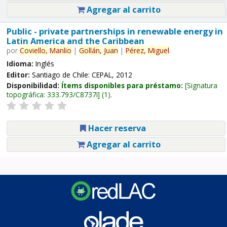
Agregar al carrito
Public - private partnerships in renewable energy in
Latin America and the Caribbean
por
Coviello,
Manlio
|
Gollán,
Juan
|
Pérez,
Miguel
.
Idioma:
Inglés
Editor:
Santiago de Chile: CEPAL, 2012
Disponibilidad:
Ítems disponibles para préstamo:
Signatura
topográfica:
333.793/C8737i
(1).
Hacer reserva
Agregar al carrito