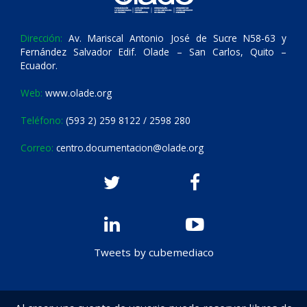
Dirección:
Av. Mariscal Antonio José de Sucre N58-63 y
Fernández Salvador Edif. Olade – San Carlos, Quito –
Ecuador.
Web:
www.olade.org
Teléfono:
(593 2) 259 8122 / 2598 280
Correo:
centro.documentacion@olade.org
Tweets by cubemediaco